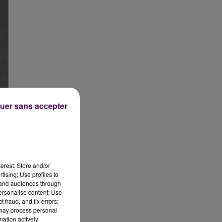
uer sans accepter
erest: Store and/or
tising; Use profiles to
tand audiences through
personalise content; Use
 fraud, and fix errors;
 may process personal
mation actively