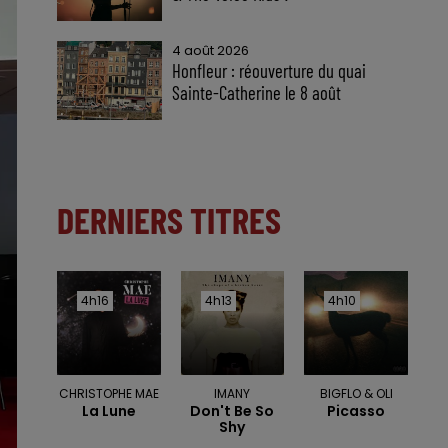
4 août 2026
Honfleur : réouverture du quai
Sainte-Catherine le 8 août
DERNIERS TITRES
4h16
4h16
4h13
4h13
4h10
4h10
CHRISTOPHE MAE
IMANY
BIGFLO & OLI
La Lune
Don't Be So
Picasso
Shy