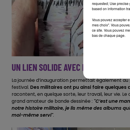
requested; Use precise g
based on information tra
Vous pouvez accepter en 
mes choix". Vous pouvez
ce site. Vous pouvez met
bas de chaque page.
UN LIEN SOLIDE AVEC LA RÉALITÉ
La journée d’inauguration permettait également au 
festival.
Des militaires ont pu ainsi faire quelques
racontent, en quelque sorte, leur travail, leur vie. 
grand amateur de bande dessinée :
"C’est une mani
notre histoire militaire, je lis même des albums qu
moi-même servi"
.