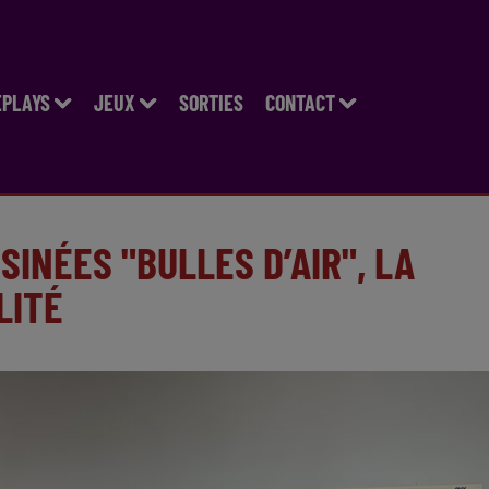
EPLAYS
JEUX
SORTIES
CONTACT
SINÉES "BULLES D’AIR", LA
LITÉ