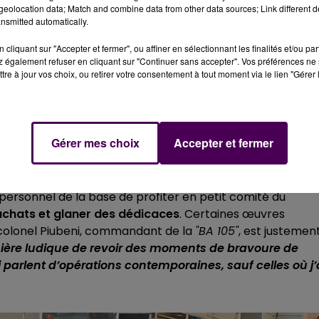
eolocation data; Match and combine data from other data sources; Link different de
nsmitted automatically.
cliquant sur "Accepter et fermer", ou affiner en sélectionnant les finalités et/ou pa
 également refuser en cliquant sur "Continuer sans accepter". Vos préférences ne 
tre à jour vos choix, ou retirer votre consentement à tout moment via le lien "Gérer 
Gérer mes choix
Accepter et fermer
personnel de la base de profiter en petit comité du
 achats et glaner des dédicaces
. Certaines œuvres
Le colonel Piubeni, commandant de la
"BA 105"
, est justemen
ère lu
dique de revoir des moments de bravoure de
i parlent d’opérations contemporaines, sauf celles où j’