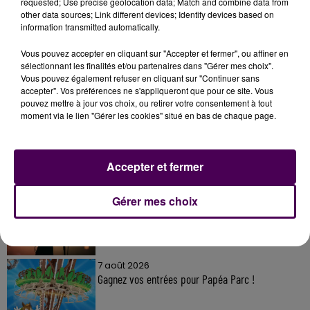
requested; Use precise geolocation data; Match and combine data from
other data sources; Link different devices; Identify devices based on
information transmitted automatically.
Vous pouvez accepter en cliquant sur "Accepter et fermer", ou affiner en
sélectionnant les finalités et/ou partenaires dans "Gérer mes choix".
Vous pouvez également refuser en cliquant sur "Continuer sans
À LA UNE
accepter". Vos préférences ne s'appliqueront que pour ce site. Vous
pouvez mettre à jour vos choix, ou retirer votre consentement à tout
moment via le lien "Gérer les cookies" situé en bas de chaque page.
7 août 2026
Gagnez vos pass pour le V and B Fest' 2026 !
Accepter et fermer
11 juillet 2026
Gérer mes choix
Inscrivez-vous au casting The Voice & The Voice
Kids !
7 août 2026
Gagnez vos entrées pour Papéa Parc !