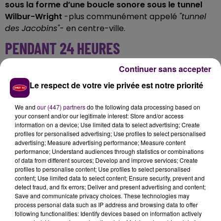
sous la forme d’une boucle sonore sous le tunnel
Wilbur-Wright
-plus communément appelé
"tunnel
des Jacobins"
- en centre-ville.
PENDANT 24 HEURES
Continuer sans accepter
"Cette performance en ce lieu raconte une partie de
l’histoire industrielle, technologique et culturelle de
Le respect de votre vie privée est notre priorité
notre ville, elle sera à découvrir et
à entendre ce
samedi 22 janvier à partir de 18h30
au niveau des
We and
our (447) partners
do the following data processing based on
your consent and/or our legitimate interest: Store and/or access
alcôves du tunnel"
explique la municipalité dans son
information on a device; Use limited data to select advertising; Create
communiqué, en précisant que la diffusion -avec bien
profiles for personalised advertising; Use profiles to select personalised
sûr une atténuations du volume général en milieu de
advertising; Measure advertising performance; Measure content
performance; Understand audiences through statistics or combinations
nuit- prendra fin le lendemain, à 18h30 également,
of data from different sources; Develop and improve services; Create
"après 24 heures symboliques d'écoute"
.
profiles to personalise content; Use profiles to select personalised
content; Use limited data to select content; Ensure security, prevent and
detect fraud, and fix errors; Deliver and present advertising and content;
Save and communicate privacy choices. These technologies may
process personal data such as IP address and browsing data to offer
following functionalities: Identify devices based on information actively