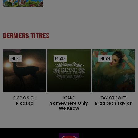
DERNIERS TITRES
14h41
14h41
14h37
14h37
14h34
14h34
BIGFLO & OLI
KEANE
TAYLOR SWIFT
Picasso
Somewhere Only
Elizabeth Taylor
We Know