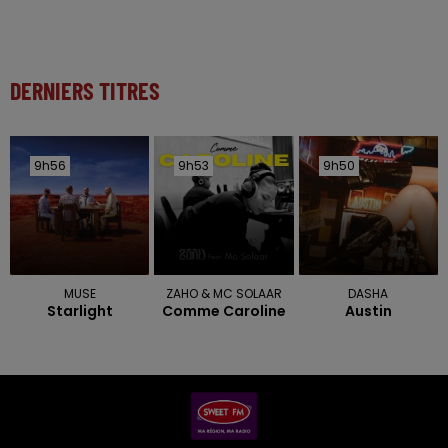
DERNIERS TITRES
9h56
9h56
9h53
9h53
9h50
9h50
MUSE
ZAHO & MC SOLAAR
DASHA
Starlight
Comme Caroline
Austin