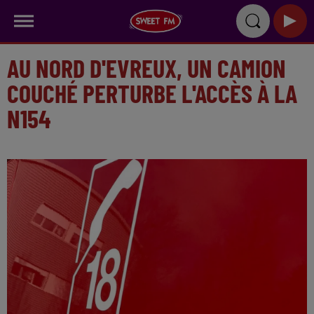
AU NORD D'EVREUX, UN CAMION
COUCHÉ PERTURBE L'ACCÈS À LA
N154