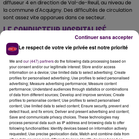
diffuseur 4 en direction de Val-de-Reuil, au niveau de
la commune d'Acquigny. Des difficultés de circulation
sont assez vite apparues dans ce secteur.
LE CONDUCTEUR HOSPITALISÉ
Continuer sans accepter
Un malaise du chauffeur pourrait expliquer cette
Le respect de votre vie privée est notre priorité
perte de contrôle
. Légèrement touché, l'homme de
55 ans a été pris en charge par les pompiers et
We and
our (447) partners
do the following data processing based on
conduit vers le centre hospitalier d'Evreux. La
your consent and/or our legitimate interest: Store and/or access
information on a device; Use limited data to select advertising; Create
gendarmerie et la Direction interdépartementale des
profiles for personalised advertising; Use profiles to select personalised
routes du nord-ouest se trouvent toujours sur place,
advertising; Measure advertising performance; Measure content
pour superviser le relevage du camion et procéder au
performance; Understand audiences through statistics or combinations
of data from different sources; Develop and improve services; Create
nettoyage de la chaussée.
profiles to personalise content; Use profiles to select personalised
content; Use limited data to select content; Ensure security, prevent and
detect fraud, and fix errors; Deliver and present advertising and content;
Save and communicate privacy choices. These technologies may
process personal data such as IP address and browsing data to offer
following functionalities: Identify devices based on information actively
requested; Use precise geolocation data; Match and combine data from