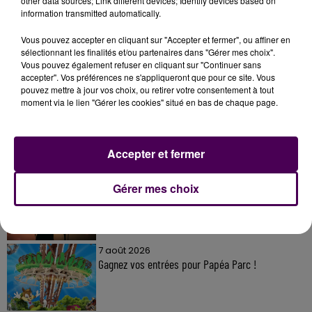
other data sources; Link different devices; Identify devices based on
information transmitted automatically.
Vous pouvez accepter en cliquant sur "Accepter et fermer", ou affiner en
sélectionnant les finalités et/ou partenaires dans "Gérer mes choix".
Vous pouvez également refuser en cliquant sur "Continuer sans
À LA UNE
accepter". Vos préférences ne s'appliqueront que pour ce site. Vous
pouvez mettre à jour vos choix, ou retirer votre consentement à tout
moment via le lien "Gérer les cookies" situé en bas de chaque page.
7 août 2026
Gagnez vos pass pour le V and B Fest' 2026 !
Accepter et fermer
11 juillet 2026
Gérer mes choix
Inscrivez-vous au casting The Voice & The Voice
Kids !
7 août 2026
Gagnez vos entrées pour Papéa Parc !