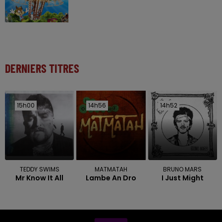
DERNIERS TITRES
15h00
15h00
14h56
14h56
14h52
14h52
TEDDY SWIMS
MATMATAH
BRUNO MARS
Mr Know It All
Lambe An Dro
I Just Might