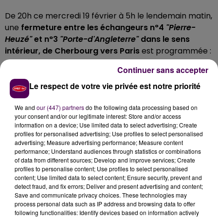
De 20h ce mercredi 19 février à 5h le lendemain matin,
une
fermeture entre les échangeurs n°4
"Pierre-
Heuzé"
et n°3
"Porte-d'Angleterre"
dans le sens
intérieur, de Cherbourg vers Paris
est programmée :
une déviation sera mise en place en empruntant le
Continuer sans accepter
sens extérieur.
Le respect de votre vie privée est notre priorité
... PUIS DE JEUDI À VENDREDI
We and
our (447) partners
do the following data processing based on
Durant la nuit du 20 au 21 février, de 20h30 à 3h, une
your consent and/or our legitimate interest: Store and/or access
information on a device; Use limited data to select advertising; Create
fermeture de la N814 interviendra entre la bretelle
profiles for personalised advertising; Use profiles to select personalised
de sortie et la bretelle d’insertion de l’échangeur
advertising; Measure advertising performance; Measure content
n°4 dans le sens Paris - Cherbourg
: là, s'appliquera
performance; Understand audiences through statistics or combinations
of data from different sources; Develop and improve services; Create
une déviation via la bretelle de sortie puis la bretelle
profiles to personalise content; Use profiles to select personalised
d’insertion de l’échangeur n°4.
content; Use limited data to select content; Ensure security, prevent and
detect fraud, and fix errors; Deliver and present advertising and content;
Save and communicate privacy choices. These technologies may
process personal data such as IP address and browsing data to offer
following functionalities: Identify devices based on information actively