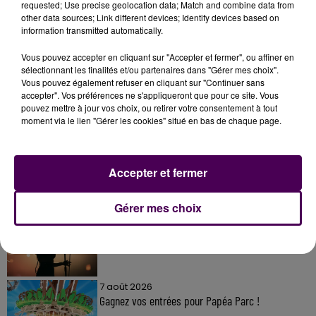
requested; Use precise geolocation data; Match and combine data from
other data sources; Link different devices; Identify devices based on
information transmitted automatically.
Vous pouvez accepter en cliquant sur "Accepter et fermer", ou affiner en
sélectionnant les finalités et/ou partenaires dans "Gérer mes choix".
Vous pouvez également refuser en cliquant sur "Continuer sans
accepter". Vos préférences ne s'appliqueront que pour ce site. Vous
À LA UNE
pouvez mettre à jour vos choix, ou retirer votre consentement à tout
moment via le lien "Gérer les cookies" situé en bas de chaque page.
7 août 2026
Gagnez vos pass pour le V and B Fest' 2026 !
Accepter et fermer
Gérer mes choix
11 juillet 2026
Inscrivez-vous au casting The Voice & The Voice
Kids !
7 août 2026
Gagnez vos entrées pour Papéa Parc !