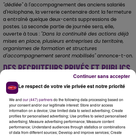
"dédiée"
à l'accompagnement des anciens salariés
d'Holophane, la verrerie centenaire dont la fermeture
a entraîné quelque deux-cents suppressions de
postes. La seconde partie de journée sera, elle,
ouverte à tous :
"Dans la continuité des actions déjà
mises en place, plusieurs entreprises du territoire,
organismes de formation et structures
d'accompagnement seront mobilisés"
annonce-t-on.
DES RECRUTEURS PRIVÉS ET PUBLICS
Continuer sans accepter
Parmi les entreprises privées dont la présence est
Le respect de votre vie privée est notre priorité
d'ores et déjà confirmée -d'autres pourraient s'y
joindre-, on trouve Gazfio, Glas Express, SEB, Lafarge,
We and
our (447) partners
do the following data processing based on
ACO, Saint-Louis Sucre, Depestele, ERM, Véolia, Demgy,
your consent and/or our legitimate interest: Store and/or access
Minéraux Industriels de Gaillon, Flexikeg, ID Services,
information on a device; Use limited data to select advertising; Create
profiles for personalised advertising; Use profiles to select personalised
Collins, Geiq Btp, Cryo Diffusion,Therm Inova, GED,
advertising; Measure advertising performance; Measure content
Maia Space, DLSI, Morgan Services et Blanchard.
"A
performance; Understand audiences through statistics or combinations
noter également, la participation de représentants
of data from different sources; Develop and improve services; Create