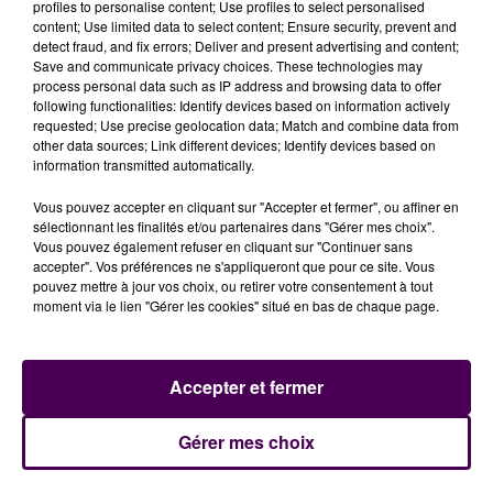
profiles to personalise content; Use profiles to select personalised
des services Ressources humaines du Conseil
content; Use limited data to select content; Ensure security, prevent and
départemental de l’Eure, de l'intercommunalité Seine
detect fraud, and fix errors; Deliver and present advertising and content;
Normandie Agglomération et de la municipalité des
Save and communicate privacy choices. These technologies may
process personal data such as IP address and browsing data to offer
Andelys
qui proposeront leurs offres d’emplois
"
following functionalities: Identify devices based on information actively
ajoutent les organisateurs.
requested; Use precise geolocation data; Match and combine data from
other data sources; Link different devices; Identify devices based on
information transmitted automatically.
Vous pouvez accepter en cliquant sur "Accepter et fermer", ou affiner en
sélectionnant les finalités et/ou partenaires dans "Gérer mes choix".
Vous pouvez également refuser en cliquant sur "Continuer sans
accepter". Vos préférences ne s'appliqueront que pour ce site. Vous
pouvez mettre à jour vos choix, ou retirer votre consentement à tout
moment via le lien "Gérer les cookies" situé en bas de chaque page.
À LA UNE
Accepter et fermer
Gérer mes choix
31 juillet 2026
Gagnez vos entrées à Terra Botanica !