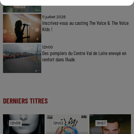
11 juillet 2026
Inscrivez-vous au casting The Voice & The Voice
Kids !
12h00
Des pompiers du Centre Val de Loire envoyé en
renfort dans l'Aude
DERNIERS TITRES
12h06
12h06
12h02
12h02
11h57
11h57