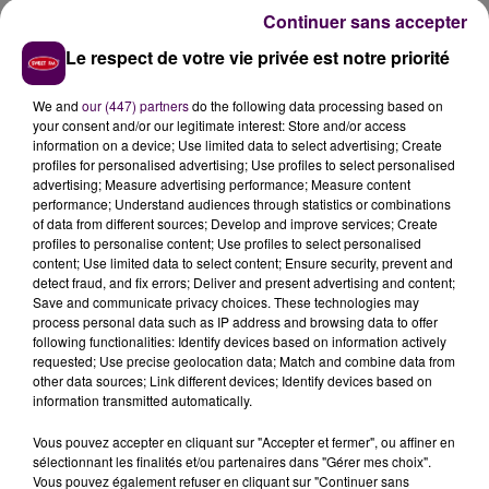
circonstances indéterminées, a fait
deux blessés
:
Continuer sans accepter
deux femmes, respectivement âgées de 54 et 33 ans,
Le respect de votre vie privée est notre priorité
qui ont été
transportées
"en urgence relative"
jusqu’à la clinique du Parc
. Les faits ont généré
We and
our (447) partners
do the following data processing based on
d'importants ralentissements.
your consent and/or our legitimate interest: Store and/or access
information on a device; Use limited data to select advertising; Create
profiles for personalised advertising; Use profiles to select personalised
advertising; Measure advertising performance; Measure content
performance; Understand audiences through statistics or combinations
of data from different sources; Develop and improve services; Create
profiles to personalise content; Use profiles to select personalised
content; Use limited data to select content; Ensure security, prevent and
detect fraud, and fix errors; Deliver and present advertising and content;
Save and communicate privacy choices. These technologies may
process personal data such as IP address and browsing data to offer
following functionalities: Identify devices based on information actively
requested; Use precise geolocation data; Match and combine data from
À LA UNE
other data sources; Link different devices; Identify devices based on
information transmitted automatically.
7 août 2026
Vous pouvez accepter en cliquant sur "Accepter et fermer", ou affiner en
Gagnez vos pass pour le V and B Fest' 2026 !
sélectionnant les finalités et/ou partenaires dans "Gérer mes choix".
Vous pouvez également refuser en cliquant sur "Continuer sans