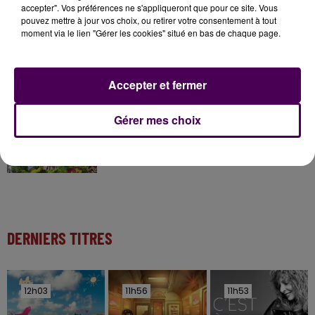
accepter". Vos préférences ne s'appliqueront que pour ce site. Vous
pouvez mettre à jour vos choix, ou retirer votre consentement à tout
moment via le lien "Gérer les cookies" situé en bas de chaque page.
11 juillet 2026
Inscrivez-vous au casting The Voice & The Voice
Kids !
Accepter et fermer
7 août 2026
Gérer mes choix
Gagnez vos entrées pour Papéa Parc !
DERNIERS TITRES
12h03
12h03
11h56
11h56
11h53
11h53