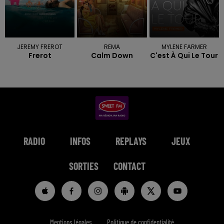
JEREMY FREROT
REMA
MYLENE FARMER
Frerot
Calm Down
C'est À Qui Le Tour
RADIO
INFOS
REPLAYS
JEUX
SORTIES
CONTACT
Mentions légales
Politique de confidentialité