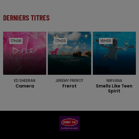
DERNIERS TITRES
17h06
17h06
17h03
17h03
16h55
16h55
ED SHEERAN
JEREMY FREROT
NIRVANA
Camera
Frerot
Smells Like Teen
Spirit