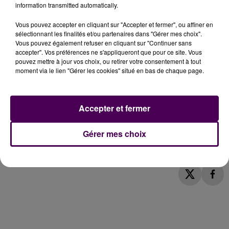
information transmitted automatically.
PRÈS DE 10 MILLIONS D'EUROS DE
Vous pouvez accepter en cliquant sur "Accepter et fermer", ou affiner en
sélectionnant les finalités et/ou partenaires dans "Gérer mes choix".
TRAVAUX
Vous pouvez également refuser en cliquant sur "Continuer sans
accepter". Vos préférences ne s'appliqueront que pour ce site. Vous
pouvez mettre à jour vos choix, ou retirer votre consentement à tout
Cette réalisation, qui aura consisté en la création de
moment via le lien "Gérer les cookies" situé en bas de chaque page.
quatre bretelles, une entrée et une sortie sur
chaque sens de circulation de la N814 et deux
giratoires
de raccordement avec la D220, a été co-
Accepter et fermer
financée par l'État, le Conseil départemental du
Calvados et la communauté urbaine de Caen la Mer,
Gérer mes choix
pour
un montant total estimé à 9,6 millions d'euros
.