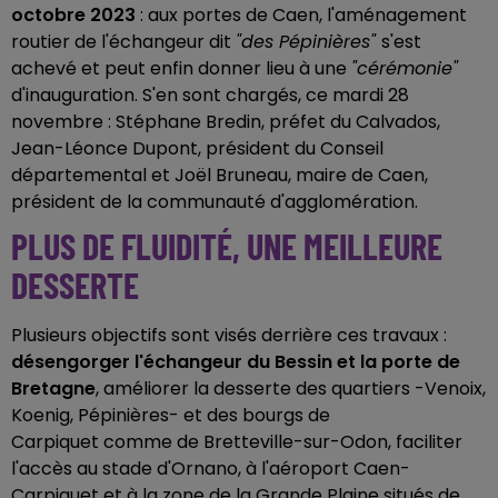
octobre 2023
: aux portes de Caen, l'aménagement
routier de l'échangeur dit
"des Pépinières"
s'est
achevé et peut enfin donner lieu à une
"cérémonie"
d'inauguration. S'en sont chargés, ce mardi 28
novembre : Stéphane Bredin, préfet du Calvados,
Jean-Léonce Dupont, président du Conseil
départemental et Joël Bruneau, maire de Caen,
président de la communauté d'agglomération.
PLUS DE FLUIDITÉ, UNE MEILLEURE
DESSERTE
Plusieurs objectifs sont visés derrière ces travaux :
désengorger l'échangeur du Bessin et la porte de
Bretagne
, améliorer la desserte des quartiers -Venoix,
Koenig, Pépinières- et des bourgs de
Carpiquet comme de Bretteville-sur-Odon, faciliter
l'accès au stade d'Ornano, à l'aéroport Caen-
Carpiquet et à la zone de la Grande Plaine situés de