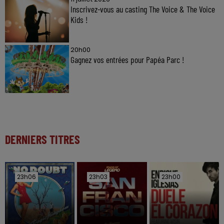
Inscrivez-vous au casting The Voice & The Voice
Kids !
20h00
Gagnez vos entrées pour Papéa Parc !
DERNIERS TITRES
23h06
23h06
23h03
23h03
23h00
23h00