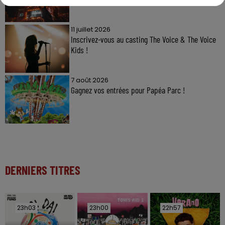
11 juillet 2026
Inscrivez-vous au casting The Voice & The Voice
Kids !
7 août 2026
Gagnez vos entrées pour Papéa Parc !
DERNIERS TITRES
23h03
23h03
23h00
23h00
22h57
22h57