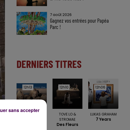
7 août 2026
Gagnez vos entrées pour Papéa
Parc !
DERNIERS TITRES
12h13
12h13
12h10
12h10
12h06
12h06
uer sans accepter
ATOMIC KITTEN
TOVE LO &
LUKAS GRAHAM
Eternal Flame
7 Years
STROMAE
Des Fleurs