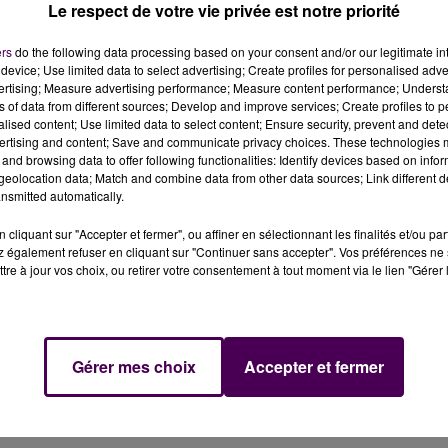
Le respect de votre vie privée est notre priorité
rédit photo : Ville de Bayeux
ers
do the following data processing based on your consent and/or our legitimate int
device; Use limited data to select advertising; Create profiles for personalised adver
a de nouveau les rues de Bayeux à partir du samedi 30
vertising; Measure advertising performance; Measure content performance; Unders
ns of data from different sources; Develop and improve services; Create profiles to 
alised content; Use limited data to select content; Ensure security, prevent and detect
ertising and content; Save and communicate privacy choices. These technologies
ues de
Bayeux
à partir du
samedi 30 mars.
Après une
and browsing data to offer following functionalities: Identify devices based on infor
ctrique
désormais réparé, reprend du service pour le
eolocation data; Match and combine data from other data sources; Link different de
nsmitted automatically.
ouvrir la capitale du Bessin
jusqu’au 3 novembre inclus
.
 six langues (français, anglais, espagnol, allemand,
cliquant sur "Accepter et fermer", ou affiner en sélectionnant les finalités et/ou pa
 également refuser en cliquant sur "Continuer sans accepter". Vos préférences ne 
tre à jour vos choix, ou retirer votre consentement à tout moment via le lien "Gérer 
N JUIN
Comme l'an dernier, le petit train touristique partira tout
, sauf les mercredis, jour de marché, où le rendez-vous
Gérer mes choix
Accepter et fermer
stier
. En haute saison de
juin à septembre, il passera à
tion. Le tarif est de
7 euros
et
4,50 euros
pour les enfant