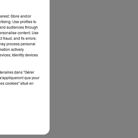
erest: Store and/or
tising; Use profiles to
tand audiences through
personalise content; Use
 fraud, and fix errors;
 may process personal
mation actively
vices; Identify devices
 La
rtenaires dans "Gérer
s'appliqueront que pour
les cookies" situé en
es
s