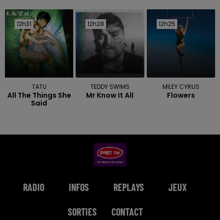
12h31
12h31
12h28
12h28
12h25
12h25
TATU
TEDDY SWIMS
MILEY CYRUS
All The Things She
Mr Know It All
Flowers
Said
RADIO
INFOS
REPLAYS
JEUX
SORTIES
CONTACT