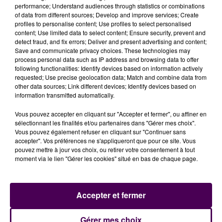
performance; Understand audiences through statistics or combinations
of data from different sources; Develop and improve services; Create
profiles to personalise content; Use profiles to select personalised
content; Use limited data to select content; Ensure security, prevent and
FORFAIT SUR BLESSURE MAIS DÉJÀ
detect fraud, and fix errors; Deliver and present advertising and content;
Save and communicate privacy choices. These technologies may
REMPLACÉ
process personal data such as IP address and browsing data to offer
following functionalities: Identify devices based on information actively
requested; Use precise geolocation data; Match and combine data from
Pas de venue de Blur dans le Calvados cet été
en
other data sources; Link different devices; Identify devices based on
raison de la blessure du batteur
, Dave Rowntree.
information transmitted automatically.
Celui-ci
"doit se reposer ce week-end"
avant de
Vous pouvez accepter en cliquant sur "Accepter et fermer", ou affiner en
retourner sur scène, en France toujours mais à
sélectionnant les finalités et/ou partenaires dans "Gérer mes choix".
l'occasion des Vieilles Charrues le 14 juillet. A
Vous pouvez également refuser en cliquant sur "Continuer sans
Beauregard, pour pallier cette absence, c'est le
accepter". Vos préférences ne s'appliqueront que pour ce site. Vous
pouvez mettre à jour vos choix, ou retirer votre consentement à tout
groupe de hard rock britannique
Royal Blood
qui
moment via le lien "Gérer les cookies" situé en bas de chaque page.
remplace Blur
ce jeudi soir.
POSSIBILITÉ D'ÊTRE REMBOURSÉ
Accepter et fermer
Cependant même si nul n'est irremplaçable,
beaucoup de festivaliers avaient ciblé le jeudi pour
Gérer mes choix