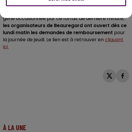
voir et écouter, justement, Blur. Conscients de la
popularité de Damon Albarn et des siens, et de la
gêne occasionnée par ce forfait de dernière minute,
les organisateurs de Beauregard ont ouvert dès ce
lundi matin les demandes de remboursement
pour
la journée de jeudi. Le lien est à retrouver en
cliquant
ici.
À LA UNE