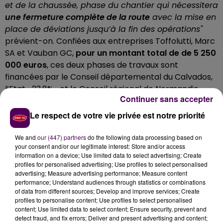
et de la chaussée, phase du chantier qui nécessitera
une fermeture complète de la route
avec la mise en
place de déviations jusqu’à la fin des opérations"
prévient-on. Confiées aux entreprises Toffolutti, Marc
SA et Vauban GC,
pour un montant total de de 5 250
000 euros
, ces deux phases de travaux sont
financées par le Conseil départemental du Calvados,
l’Etat -23,8%- et le Conseil régional de Normandie
Continuer sans accepter
-38,1%-.
Le respect de votre vie privée est notre priorité
We and
our (447) partners
do the following data processing based on
your consent and/or our legitimate interest: Store and/or access
information on a device; Use limited data to select advertising; Create
profiles for personalised advertising; Use profiles to select personalised
advertising; Measure advertising performance; Measure content
performance; Understand audiences through statistics or combinations
of data from different sources; Develop and improve services; Create
profiles to personalise content; Use profiles to select personalised
content; Use limited data to select content; Ensure security, prevent and
detect fraud, and fix errors; Deliver and present advertising and content;