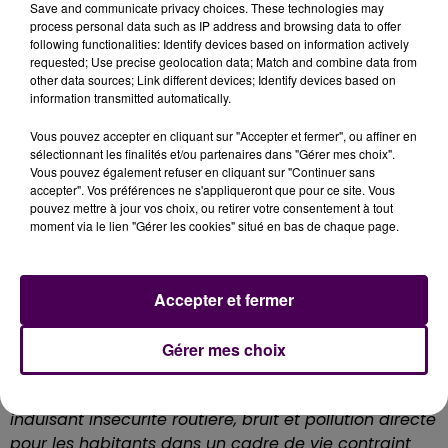
Save and communicate privacy choices. These technologies may
process personal data such as IP address and browsing data to offer
following functionalities: Identify devices based on information actively
requested; Use precise geolocation data; Match and combine data from
other data sources; Link different devices; Identify devices based on
information transmitted automatically.
Vous pouvez accepter en cliquant sur "Accepter et fermer", ou affiner en
"Depuis des décennies, la D613, axe historique reliant
sélectionnant les finalités et/ou partenaires dans "Gérer mes choix".
Vous pouvez également refuser en cliquant sur "Continuer sans
Caen à Paris via Lisieux agglomère des zones
accepter". Vos préférences ne s'appliqueront que pour ce site. Vous
d'habitat, des commerces, des lieux de travail.
pouvez mettre à jour vos choix, ou retirer votre consentement à tout
Facteur de développement et d’attractivité, un tel
moment via le lien "Gérer les cookies" situé en bas de chaque page.
axe peut également devenir un frein au
développement quand il n’est plus en adéquation
Accepter et fermer
avec le trafic qu’il supporte. C’est le cas de cette
route qui voit passer
22 000 véhicules par jour dont
10% de poids-lourds en traversée des bourgs de
Gérer mes choix
Bellengreville et Vimont
"
rappelle la collectivité, qui
pointe par conséquent
"un trafic en cœur de bourg
induisant insécurité routière, bruit et pollution directe
pour les habitants dans un cadre de vie contraint