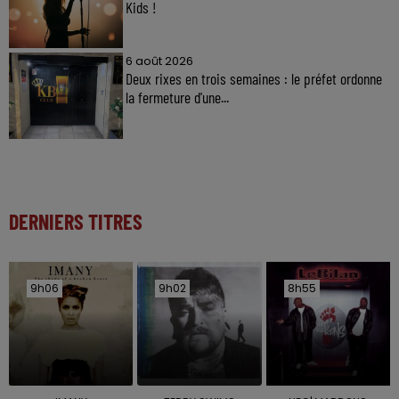
Kids !
6 août 2026
Deux rixes en trois semaines : le préfet ordonne
la fermeture d'une...
DERNIERS TITRES
9h06
9h06
9h02
9h02
8h55
8h55