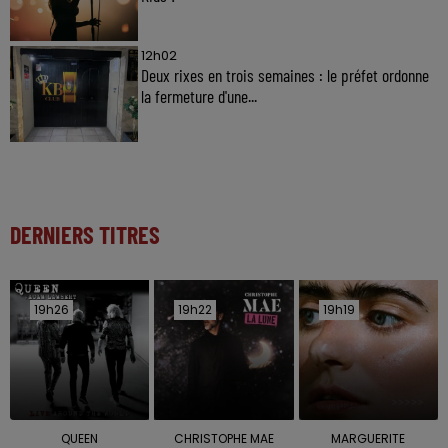
12h02
Deux rixes en trois semaines : le préfet ordonne
la fermeture d'une...
DERNIERS TITRES
19h26
19h26
19h22
19h22
19h19
19h19
QUEEN
CHRISTOPHE MAE
MARGUERITE