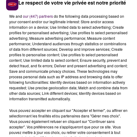
des équipes venues de Malaisie
ou dans une école
Le respect de votre vie privée est notre priorité
spécialisée. Nous avons investi 50 millions d’euros,
alors c’est que nous croyons en ce projet"
assure
We and
our (447) partners
do the following data processing based on
your consent and/or our legitimate interest: Store and/or access
l’intéressé.
information on a device; Use limited data to select advertising; Create
profiles for personalised advertising; Use profiles to select personalised
advertising; Measure advertising performance; Measure content
Gérald Heuliez :
performance; Understand audiences through statistics or combinations
of data from different sources; Develop and improve services; Create
profiles to personalise content; Use profiles to select personalised
content; Use limited data to select content; Ensure security, prevent and
detect fraud, and fix errors; Deliver and present advertising and content;
Save and communicate privacy choices. These technologies may
process personal data such as IP address and browsing data to offer
LA PRIORITÉ AUX ANCIENS D’ARJO ?
following functionalities: Identify devices based on information actively
requested; Use precise geolocation data; Match and combine data from
other data sources; Link different devices; Identify devices based on
La campagne de recrutement commence à Bessé-
information transmitted automatically.
sur-Braye. Dans un premier temps, ManiKheir
recherche des agents et des responsables
Vous pouvez accepter en cliquant sur "Accepter et fermer", ou affiner en
maintenance pour installer et apprendre à entretenir
sélectionnant les finalités et/ou partenaires dans "Gérer mes choix".
Vous pouvez également refuser en cliquant sur "Continuer sans
les lignes de production. Des postes auxquels pourront
accepter". Vos préférences ne s'appliqueront que pour ce site. Vous
postuler les ex-salariés d’Arjowiggins :
"Il n’y a pas de
pouvez mettre à jour vos choix, ou retirer votre consentement à tout