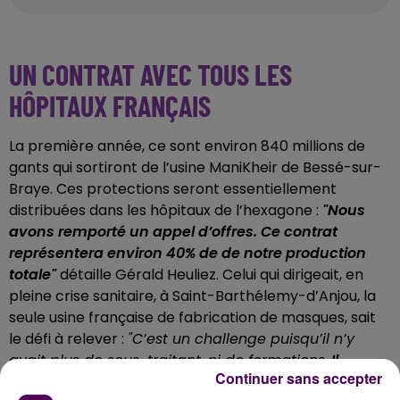
UN CONTRAT AVEC TOUS LES
HÔPITAUX FRANÇAIS
La première année, ce sont environ 840 millions de
gants qui sortiront de l’usine ManiKheir de Bessé-sur-
Braye. Ces protections seront essentiellement
distribuées dans les hôpitaux de l’hexagone :
"Nous
avons remporté un appel d’offres. Ce contrat
représentera environ 40% de de notre production
totale"
détaille Gérald Heuliez. Celui qui dirigeait, en
pleine crise sanitaire, à Saint-Barthélemy-d’Anjou, la
seule usine française de fabrication de masques, sait
le défi à relever :
"C’est un challenge puisqu’il n’y
avait plus de sous-traitant, ni de formations.
Il
Continuer sans accepter
faudra former tous ceux qui nous rejoignent avec