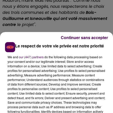
Houbron, maire. Mais l'élu poursuit :
"Comme nous
nous y étions engagés, nous respecterons le choix
des trois communes et des habitants de
Bois-
Guillaume et Isneauville qui ont voté massivement
contre
le projet"
.
AUCUN AUTRE PROJET SIMILAIRE NE
Continuer sans accepter
SERA FINANCÉ
Le respect de votre vie privée est notre priorité
"Avec regret, nous devons accepter ce choix des
We and
our (447) partners
do the following data processing based on
habitants lourd de conséquences et
prendre acte de
your consent and/or our legitimate interest: Store and/or access
information on a device; Use limited data to select advertising; Create
la fermeture définitive de cet équipement
présent à
profiles for personalised advertising; Use profiles to select personalised
Bihorel depuis cinquante ans, et cher au cœur de
advertising; Measure advertising performance; Measure content
nombreux Bihorellais qui y ont appris à nager et
performance; Understand audiences through statistics or combinations
of data from different sources; Develop and improve services; Create
passé de bons moments en famille"
commente
profiles to personalise content; Use profiles to select personalised
Pascal Houbron, qui précise :
"En toute clarté, je tiens
content; Use limited data to select content; Ensure security, prevent and
à affirmer que la ville de Bihorel ne participera à
detect fraud, and fix errors; Deliver and present advertising and content;
Save and communicate privacy choices. These technologies may
aucun autre projet d'équipement aquatique sur le
process personal data such as IP address and browsing data to offer
plateau nord
comme certains ont cru bon de le faire
following functionalities: Identify devices based on information actively