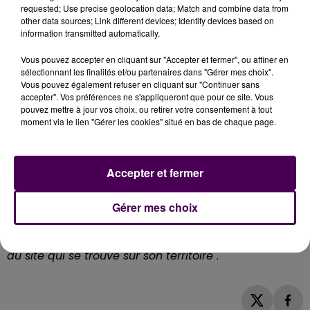
miroiter dans le cadre de la campagne"
.
requested; Use precise geolocation data; Match and combine data from
other data sources; Link different devices; Identify devices based on
PAS DE PROGRAMME IMMOBILIER
information transmitted automatically.
PRIVÉ ICI
Vous pouvez accepter en cliquant sur "Accepter et fermer", ou affiner en
sélectionnant les finalités et/ou partenaires dans "Gérer mes choix".
Vous pouvez également refuser en cliquant sur "Continuer sans
En lieu et place de la piscine, vouée à la démolition ?
accepter". Vos préférences ne s'appliqueront que pour ce site. Vous
"Contrairement à certaines rumeurs,
il n'y aura pas
pouvez mettre à jour vos choix, ou retirer votre consentement à tout
de projet de promoteur privé à cet endroit
très bien
moment via le lien "Gérer les cookies" situé en bas de chaque page.
localisé dans un environnement privilégié avec le
parc de l'Argilière à proximité. La municipalité va
rapidement se mettre au travail pour y envisager
Accepter et fermer
une salle multifonctions ; équipement public qui
viendra à terme, remplacer le P’tit Lido"
tranche le
Gérer mes choix
premier magistrat qui entend d'abord s'employer
"à
ce que Bihorel retrouve la propriété pleine et entière
du site qui se trouve sur son territoire"
.