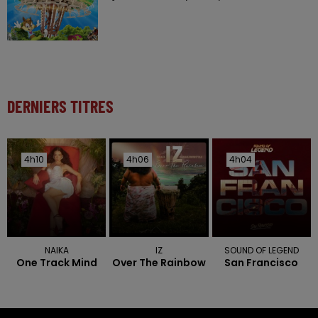
DERNIERS TITRES
4h10
4h10
4h06
4h06
4h04
4h04
NAIKA
IZ
SOUND OF LEGEND
One Track Mind
Over The Rainbow
San Francisco