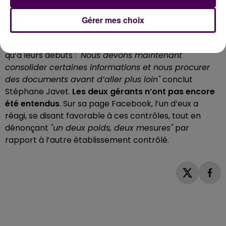
Concernant les profils, le procureur de la République
n’a pas souhaité faire de commentaires, si ce n’est
Gérer mes choix
que les personnes contrôlées et entendues ne sont
pas en situation irrégulière. Les enquêtes n’en sont
qu’à leurs débuts :
"Nous devons maintenant
consolider certaines informations et nous procurer
des documents avant d’aller plus loin"
conclut
Stéphane Javet.
Les deux gérants n’ont pas encore
été entendus
. Sur sa page Facebook, l’un d’eux a
réagi, se disant favorable à ces contrôles, tout en
dénonçant
"un deux poids, deux mesures"
par
rapport à l’autre établissement contrôlé.