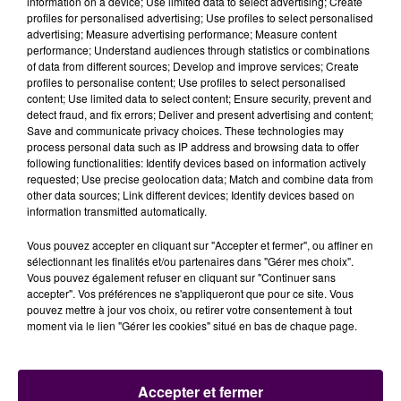
information on a device; Use limited data to select advertising; Create
profiles for personalised advertising; Use profiles to select personalised
advertising; Measure advertising performance; Measure content
Autant de motifs ayant justifié que soient pris des
performance; Understand audiences through statistics or combinations
of data from different sources; Develop and improve services; Create
arrêtés de fermeture immédiate par la municipalité
profiles to personalise content; Use profiles to select personalised
de Blois. Devant ces faits, les gérants et les
content; Use limited data to select content; Ensure security, prevent and
établissements font l’objet d’une enquête pour
"mise
detect fraud, and fix errors; Deliver and present advertising and content;
Save and communicate privacy choices. These technologies may
en danger de la vie d’autrui par manquement
process personal data such as IP address and browsing data to offer
délibéré à une obligation de sécurité"
. Une seconde
following functionalities: Identify devices based on information actively
enquête est également en cours, portant sur du
requested; Use precise geolocation data; Match and combine data from
other data sources; Link different devices; Identify devices based on
travail dissimulé :
"Lors de nos recherches sur place, il
information transmitted automatically.
s’avère que
nous avons découvert des salariés non
déclarés : sept pour le KB9 et quatre pour l’Élite
Vous pouvez accepter en cliquant sur "Accepter et fermer", ou affiner en
Club
"
précise Stéphane Javet. Selon le parquet, il
sélectionnant les finalités et/ou partenaires dans "Gérer mes choix".
Vous pouvez également refuser en cliquant sur "Continuer sans
s’agirait de la quasi-totalité des effectifs des deux
accepter". Vos préférences ne s'appliqueront que pour ce site. Vous
établissements.
pouvez mettre à jour vos choix, ou retirer votre consentement à tout
moment via le lien "Gérer les cookies" situé en bas de chaque page.
DES ENQUÊTES QUI NE FONT QUE
COMMENCER
Accepter et fermer