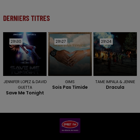
DERNIERS TITRES
21h30
21h30
21h27
21h27
21h24
21h24
JENNIFER LOPEZ & DAVID
GIMS
TAME IMPALA & JENNIE
Sois Pas Timide
Dracula
GUETTA
Save Me Tonight