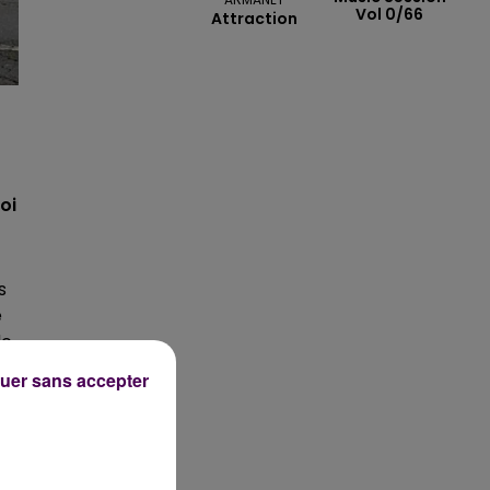
Vol 0/66
Attraction
oi
s
e
de
uer sans accepter
 à