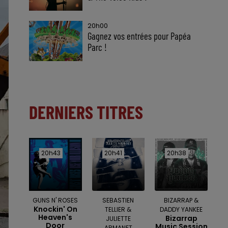
20h00
Gagnez vos entrées pour Papéa
Parc !
DERNIERS TITRES
20h43
20h43
20h41
20h41
20h38
20h38
GUNS N' ROSES
SEBASTIEN
BIZARRAP &
Knockin' On
TELLIER &
DADDY YANKEE
Heaven's
Bizarrap
JULIETTE
Door
Music Session
ARMANET