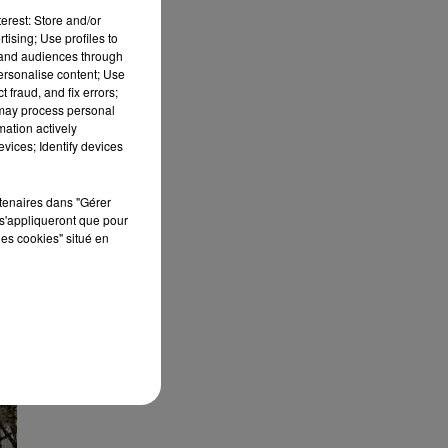
erest: Store and/or
tising; Use profiles to
tand audiences through
personalise content; Use
 fraud, and fix errors;
 may process personal
mation actively
vices; Identify devices
rtenaires dans "Gérer
s'appliqueront que pour
les cookies" situé en