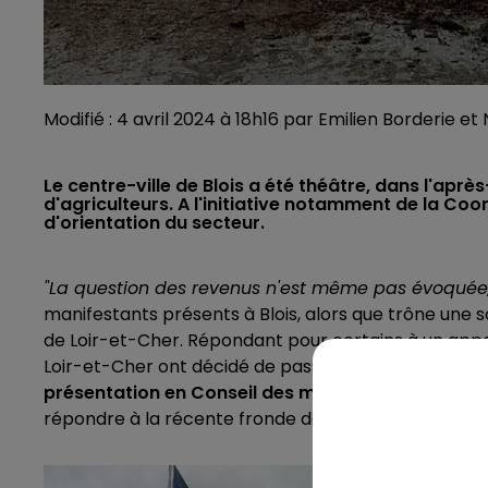
Modifié : 4 avril 2024 à 18h16 par Emilien Borderie et
Le centre-ville de Blois a été théâtre, dans l'aprè
d'agriculteurs. A l'initiative notamment de la Coor
d'orientation du secteur.
"La question des revenus n'est même pas évoquée, 
manifestants présents à Blois, alors que trône une s
de Loir-et-Cher. Répondant pour certains à un appel
Loir-et-Cher ont décidé de passer à l'action en fin d'
présentation en Conseil des ministres d'un nouv
répondre à la récente fronde des travailleurs de la t