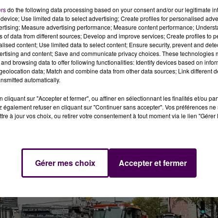
ers
do the following data processing based on your consent and/or our legitimate int
device; Use limited data to select advertising; Create profiles for personalised adver
vertising; Measure advertising performance; Measure content performance; Unders
ns of data from different sources; Develop and improve services; Create profiles to 
alised content; Use limited data to select content; Ensure security, prevent and detect
ertising and content; Save and communicate privacy choices. These technologies
and browsing data to offer following functionalities: Identify devices based on infor
eolocation data; Match and combine data from other data sources; Link different de
nsmitted automatically.
cliquant sur "Accepter et fermer", ou affiner en sélectionnant les finalités et/ou pa
 également refuser en cliquant sur "Continuer sans accepter". Vos préférences ne 
tre à jour vos choix, ou retirer votre consentement à tout moment via le lien "Gérer 
Gérer mes choix
Accepter et fermer