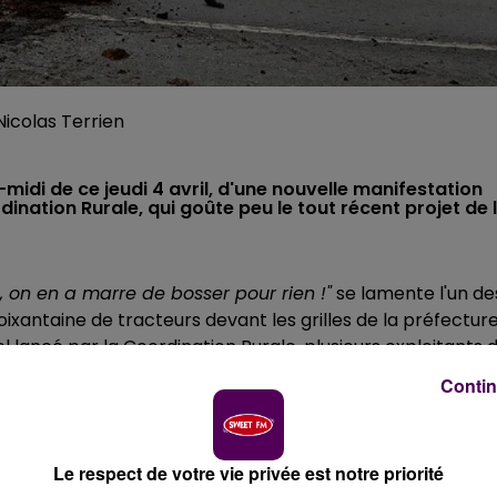
 Nicolas Terrien
s-midi de ce jeudi 4 avril, d'une nouvelle manifestation
dination Rurale, qui goûte peu le tout récent projet de l
on en a marre de bosser pour rien !"
se lamente l'un de
oixantaine de tracteurs devant les grilles de la préfectur
 lancé par la Coordination Rurale, plusieurs exploitants 
après-midi ce jeudi 4 avril,
au lendemain de la
Contin
eau
"projet de loi d'orientation agricole"
visant -en partie-
erre.
Le respect de votre vie privée est notre priorité