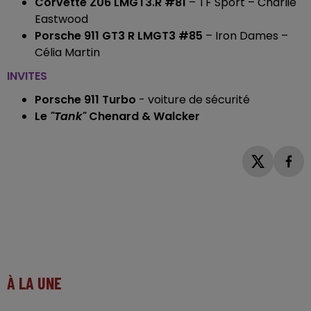
Corvette Z06 LMGT3.R #81
– TF Sport – Charlie
Eastwood
Porsche 911 GT3 R LMGT3 #85
– Iron Dames –
Célia Martin
INVITES
Porsche 911 Turbo
- voiture de sécurité
Le
"Tank"
Chenard & Walcker
À LA UNE