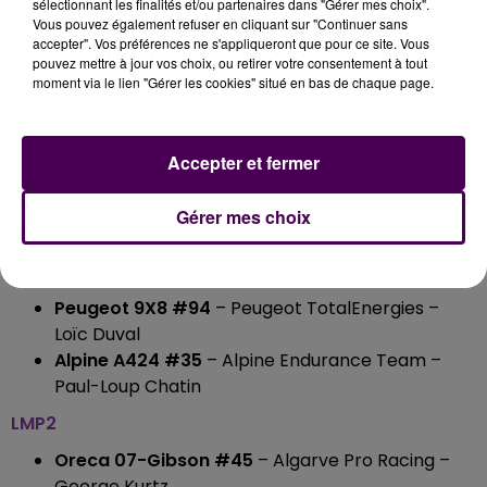
sélectionnant les finalités et/ou partenaires dans "Gérer mes choix".
Nico Müller
Vous pouvez également refuser en cliquant sur "Continuer sans
accepter". Vos préférences ne s'appliqueront que pour ce site. Vous
Toyota GR010 Hybrid #7
– Toyota Gazoo Racing
pouvez mettre à jour vos choix, ou retirer votre consentement à tout
– Kamui Kobayashi
moment via le lien "Gérer les cookies" situé en bas de chaque page.
Aston Martin Valkyrie #009
– Aston Martin Thor
Team – Marco Sørensen
Cadillac V-Series.R #12
– Cadillac Hertz Team
Accepter et fermer
Jota – Sébastien Bourdais
BMW M Hybrid V8 #20
– BMW M Team WRT –
Gérer mes choix
Philipp Eng
Ferrari 499P #51
– Ferrari AF Corse – Antonio
Giovinazzi
Peugeot 9X8 #94
– Peugeot TotalEnergies –
Loïc Duval
Alpine A424 #35
– Alpine Endurance Team –
Paul-Loup Chatin
LMP2
Oreca 07-Gibson #45
– Algarve Pro Racing –
George Kurtz