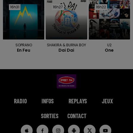
16h31
16h31
16h27
16h27
16h22
16h22
SOPRANO
SHAKIRA & BURNA BOY
U2
En Feu
Dai Dai
One
RADIO
INFOS
REPLAYS
JEUX
SORTIES
CONTACT