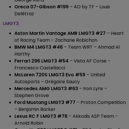
Oreca 07-Gibson #199
– AO by TF – Louis
Delétraz
LMGT3
Aston Martin Vantage AMR LMGT3 #27
– Heart
of Racing Team – Zacharie Robichon
BMW M4 LMGT3 #46
– Team WRT – Ahmad Al
Harthy
Ferrari 296 LMGT3 #54
– Vista AF Corse –
Francesco Castellacci
McLaren 720S LMGT3 Evo #59
– United
Autosports – Grégoire Saucy
Mercedes AMG LMGT3 #63
– Iron Lynx –
Stephen Grove
Ford Mustang LMGT3 #77
– Proton Competition
– Benjamin Barker
Lexus RC F LMGT3 #78
– Akkodis ASP Team –
Arnold Robin