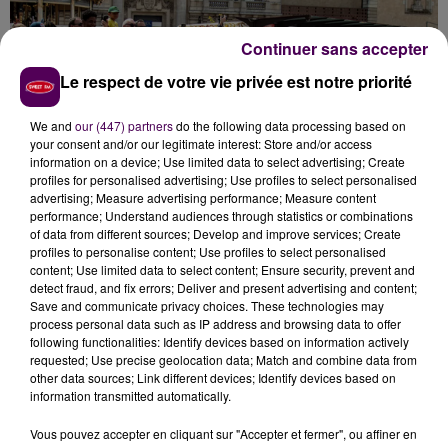
Continuer sans accepter
Le respect de votre vie privée est notre priorité
We and
our (447) partners
do the following data processing based on
your consent and/or our legitimate interest: Store and/or access
information on a device; Use limited data to select advertising; Create
profiles for personalised advertising; Use profiles to select personalised
advertising; Measure advertising performance; Measure content
performance; Understand audiences through statistics or combinations
of data from different sources; Develop and improve services; Create
profiles to personalise content; Use profiles to select personalised
content; Use limited data to select content; Ensure security, prevent and
detect fraud, and fix errors; Deliver and present advertising and content;
Save and communicate privacy choices. These technologies may
DIX-NEUF VOITURES VISIBLES SUR LE
process personal data such as IP address and browsing data to offer
following functionalities: Identify devices based on information actively
ROULAGE
requested; Use precise geolocation data; Match and combine data from
other data sources; Link different devices; Identify devices based on
information transmitted automatically.
HYPERCAR
Vous pouvez accepter en cliquant sur "Accepter et fermer", ou affiner en
Porsche 963 #5
– Porsche Penske Motorsport –