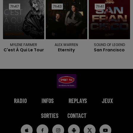
7h47
7h47
7h43
7h43
7h41
7h41
MYLENE FARMER
ALEX WARREN
SOUND OF LEGEND
C'est À Qui Le Tour
Eternity
San Francisco
RADIO
INFOS
REPLAYS
JEUX
SORTIES
CONTACT