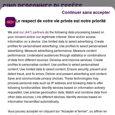
CINQ PERSONNES BLESSÉES
Continuer sans accepter
Les deux adultes,
un homme et
une femme âgés de
Le respect de votre vie privée est notre priorité
37 et 30 ans, ainsi que trois enfants -un garçon de 4
ans et deux filles de 6 et 11 ans- ont été pris en
We and
our (447) partners
do the following data processing based on
charge et conduits à l'hôpital de Pont-Audemer
,
your consent and/or our legitimate interest: Store and/or access
information on a device; Use limited data to select advertising; Create
pour des blessures semble-t-il légères.
profiles for personalised advertising; Use profiles to select personalised
advertising; Measure advertising performance; Measure content
performance; Understand audiences through statistics or combinations
of data from different sources; Develop and improve services; Create
profiles to personalise content; Use profiles to select personalised
content; Use limited data to select content; Ensure security, prevent and
detect fraud, and fix errors; Deliver and present advertising and content;
Save and communicate privacy choices. These technologies may
process personal data such as IP address and browsing data to offer
following functionalities: Identify devices based on information actively
requested; Use precise geolocation data; Match and combine data from
other data sources; Link different devices; Identify devices based on
information transmitted automatically.
À LA UNE
Vous pouvez accepter en cliquant sur "Accepter et fermer", ou affiner en