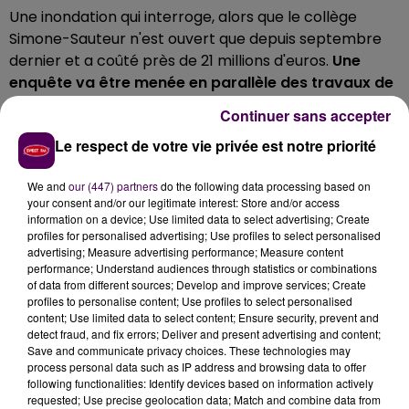
Une inondation qui interroge, alors que le collège
Simone-Sauteur n'est ouvert que depuis septembre
dernier et a coûté près de 21 millions d'euros.
Une
enquête va être menée en parallèle des travaux de
réparation, pour identifier d'éventuelles malfaçons
.
Continuer sans accepter
"C'est plus que singulier. A ce jour, on cherche
Le respect de votre vie privée est notre priorité
encore les causes exactes de cette rupture de
canalisation, et forcément il y a les assurances qui
We and
our (447) partners
do the following data processing based on
vont se mettre en route et les sociétés qui seront
your consent and/or our legitimate interest: Store and/or access
convoquées"
ajoute Florence Gautier.
information on a device; Use limited data to select advertising; Create
profiles for personalised advertising; Use profiles to select personalised
advertising; Measure advertising performance; Measure content
performance; Understand audiences through statistics or combinations
of data from different sources; Develop and improve services; Create
profiles to personalise content; Use profiles to select personalised
content; Use limited data to select content; Ensure security, prevent and
detect fraud, and fix errors; Deliver and present advertising and content;
Save and communicate privacy choices. These technologies may
process personal data such as IP address and browsing data to offer
following functionalities: Identify devices based on information actively
requested; Use precise geolocation data; Match and combine data from