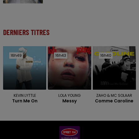
DERNIERS TITRES
16h49
16h49
16h43
16h43
16h40
16h40
KEVIN LYTTLE
LOLA YOUNG
ZAHO & MC SOLAAR
Turn Me On
Messy
Comme Caroline