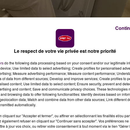
ini / crédit photo : Sweet FM
Contin
fficiellement inauguré ce jeudi 14 novembre sur le site 
s surtout, il permet de former les futurs dentistes et
Le respect de votre vie privée est notre priorité
ion.
ers
do the following data processing based on your consent and/or our legitimate int
device; Use limited data to select advertising; Create profiles for personalised adver
vertising; Measure advertising performance; Measure content performance; Unders
ns of data from different sources; Develop and improve services; Create profiles to 
alised content; Use limited data to select content; Ensure security, prevent and detect
ertising and content; Save and communicate privacy choices. These technologies
and browsing data to offer following functionalities: Identify devices based on infor
eolocation data; Match and combine data from other data sources; Link different de
nsmitted automatically.
cliquant sur "Accepter et fermer", ou affiner en sélectionnant les finalités et/ou pa
 également refuser en cliquant sur "Continuer sans accepter". Vos préférences ne 
tre à jour vos choix, ou retirer votre consentement à tout moment via le lien "Gérer 