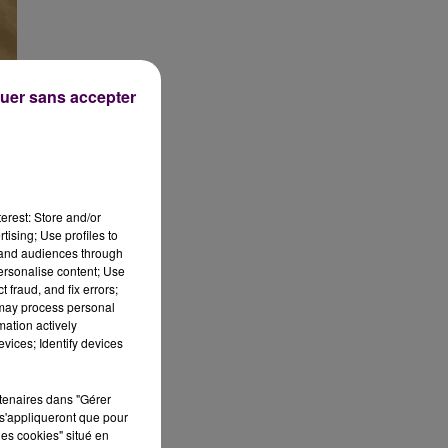
uer sans accepter
du
erest: Store and/or
tising; Use profiles to
tand audiences through
personalise content; Use
 fraud, and fix errors;
 may process personal
mation actively
vices; Identify devices
rtenaires dans "Gérer
s'appliqueront que pour
les cookies" situé en