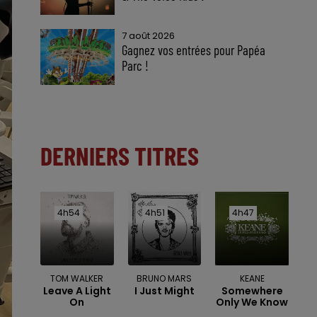
7 août 2026
Gagnez vos entrées pour Papéa
Parc !
DERNIERS TITRES
4h54
4h54
4h51
4h51
4h47
4h47
TOM WALKER
BRUNO MARS
KEANE
Leave A Light
I Just Might
Somewhere
On
Only We Know