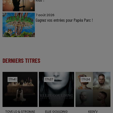
7 août 2026
Gagnez vos entrées pour Papéa Parc !
DERNIERS TITRES
17h41
17h41
17h37
17h37
17h34
17h34
TOVE LO & STROMAE
ELLIE GOULDING
KEEN'V