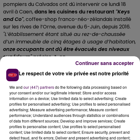
pompiers du Calvados ont dû intervenir ce lundi 18
avril à Caen,
dans les cuisines du restaurant
"Keys
and Co"
, coffee-shop franco-néo-zélandais installé
sur les rives de l’Orne, avenue du 6-Juin, depuis 2016.
"L’établissement étant situé au rez-de-chaussée
d’un immeuble de cinq étages à usage d’habitation,
onze occupants ont dû être évacués des niveaux
supérieurs
"
précise-t-on.
Continuer sans accepter
L'ÉQUIPE AU CHÔMAGE TECHNIQUE
Le respect de votre vie privée est notre priorité
Les flammes ont été maîtrisées au moyen de deux
We and
our (447) partners
do the following data processing based on
lances à incendie, déployées par un total de dix-sept
your consent and/or our legitimate interest: Store and/or access
sapeurs-pompiers venus des centres de secours d’Ifs
information on a device; Use limited data to select advertising; Create
profiles for personalised advertising; Use profiles to select personalised
et de Caen-Couvrechef. Outre les dégâts matériels,
advertising; Measure advertising performance; Measure content
personne n’a heureusement été blessé. Néanmoins,
performance; Understand audiences through statistics or combinations
quinze collaborateurs du restaurant touché se
of data from different sources; Develop and improve services; Create
profiles to personalise content; Use profiles to select personalised
retrouvent au chômage
technique pour une durée
content; Use limited data to select content; Ensure security, prevent and
indéterminée,
"l’activité de l’établissement étant
detect fraud, and fix errors; Deliver and present advertising and content;