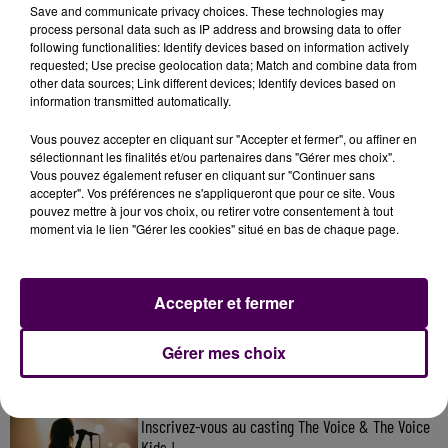
interrompue"
soulignent les pompiers.
Save and communicate privacy choices. These technologies may
process personal data such as IP address and browsing data to offer
following functionalities: Identify devices based on information actively
requested; Use precise geolocation data; Match and combine data from
other data sources; Link different devices; Identify devices based on
information transmitted automatically.
Vous pouvez accepter en cliquant sur "Accepter et fermer", ou affiner en
sélectionnant les finalités et/ou partenaires dans "Gérer mes choix".
Vous pouvez également refuser en cliquant sur "Continuer sans
accepter". Vos préférences ne s'appliqueront que pour ce site. Vous
pouvez mettre à jour vos choix, ou retirer votre consentement à tout
moment via le lien "Gérer les cookies" situé en bas de chaque page.
À LA UNE
Accepter et fermer
7 août 2026
Gagnez vos pass pour le V and B Fest' 2026 !
Gérer mes choix
11 juillet 2026
Inscrivez-vous au casting The Voice & The Voice
Kids !