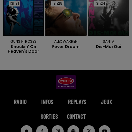
13h31
13h31
13h29
13h29
13h24
13h24
GUNS N' ROSES
ALEX WARREN
SANTA
Knockin' On
Fever Dream
Dis-Moi Oui
Heaven's Door
RADIO
INFOS
REPLAYS
JEUX
SORTIES
CONTACT