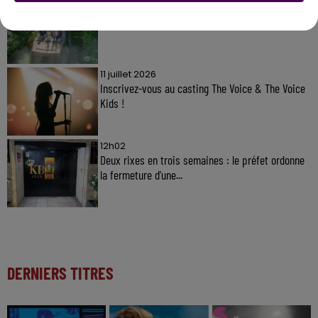
31 juillet 2026
Gagnez vos entrées à Terra Botanica !
11 juillet 2026
Inscrivez-vous au casting The Voice & The Voice
Kids !
12h02
Deux rixes en trois semaines : le préfet ordonne
la fermeture d'une...
DERNIERS TITRES