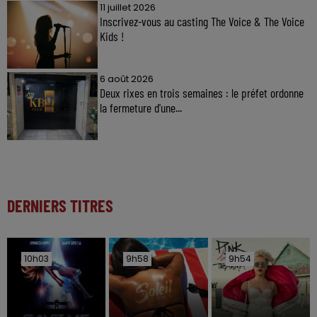
11 juillet 2026
Inscrivez-vous au casting The Voice & The Voice
Kids !
6 août 2026
Deux rixes en trois semaines : le préfet ordonne
la fermeture d'une...
DERNIERS TITRES
10h03
10h03
9h58
9h58
9h54
9h54