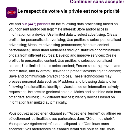
Continuer sans accepter
Le respect de votre vie privée est notre priorité
We and
our (447) partners
do the following data processing based on
your consent and/or our legitimate interest: Store and/or access
information on a device; Use limited data to select advertising; Create
profiles for personalised advertising; Use profiles to select personalised
advertising; Measure advertising performance; Measure content
performance; Understand audiences through statistics or combinations
of data from different sources; Develop and improve services; Create
profiles to personalise content; Use profiles to select personalised
content; Use limited data to select content; Ensure security, prevent and
detect fraud, and fix errors; Deliver and present advertising and content;
Save and communicate privacy choices. These technologies may
process personal data such as IP address and browsing data to offer
following functionalities: Identify devices based on information actively
DES VISITES GUIDÉES
requested; Use precise geolocation data; Match and combine data from
SUPPLÉMENTAIRES
other data sources; Link different devices; Identify devices based on
information transmitted automatically.
Proposées par le musée de Normandie-Mission de
Vous pouvez accepter en cliquant sur "Accepter et fermer", ou affiner en
valorisation du patrimoine de la Ville de Caen, en
sélectionnant les finalités et/ou partenaires dans "Gérer mes choix".
partenariat avec l’office de tourisme de Caen-La Mer
Vous pouvez également refuser en cliquant sur "Continuer sans
et la collaboration du service des carrières, des visites
accepter". Vos préférences ne s'appliqueront que pour ce site. Vous