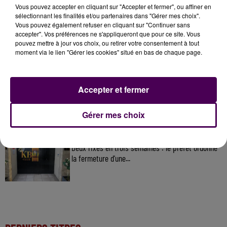
À LA UNE
Vous pouvez accepter en cliquant sur "Accepter et fermer", ou affiner en
sélectionnant les finalités et/ou partenaires dans "Gérer mes choix".
Vous pouvez également refuser en cliquant sur "Continuer sans
accepter". Vos préférences ne s'appliqueront que pour ce site. Vous
31 juillet 2026
pouvez mettre à jour vos choix, ou retirer votre consentement à tout
Gagnez vos entrées à Terra Botanica !
moment via le lien "Gérer les cookies" situé en bas de chaque page.
11 juillet 2026
Accepter et fermer
Inscrivez-vous au casting The Voice & The Voice
Kids !
Gérer mes choix
6 août 2026
Deux rixes en trois semaines : le préfet ordonne
la fermeture d'une...