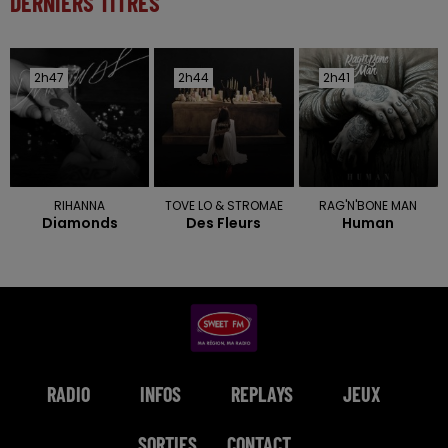
DERNIERS TITRES
2h47
2h47
2h44
2h44
2h41
2h41
RIHANNA
TOVE LO & STROMAE
RAG'N'BONE MAN
Diamonds
Des Fleurs
Human
RADIO
INFOS
REPLAYS
JEUX
SORTIES
CONTACT