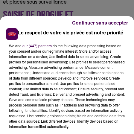
et placée sous surveillance.
SAISIE DE DROGUE ET
INTERPELLATIONS
Continuer sans accepter
Le respect de votre vie privée est notre priorité
La perquisition a permis aux forces de l'ordre, avec
l'appui d'un chien renifleur, de découvrir
94 pochons
We and
our (447) partners
do the following data processing based on
your consent and/or our legitimate interest: Store and/or access
de cocaïne
, plus de 2 000 euros en espèce ainsi que
information on a device; Use limited data to select advertising; Create
du matériel de conditionnement. Deux vendeurs et
profiles for personalised advertising; Use profiles to select personalised
trois acheteurs ont également été interpellés.
advertising; Measure advertising performance; Measure content
performance; Understand audiences through statistics or combinations
of data from different sources; Develop and improve services; Create
profiles to personalise content; Use profiles to select personalised
content; Use limited data to select content; Ensure security, prevent and
detect fraud, and fix errors; Deliver and present advertising and content;
Save and communicate privacy choices. These technologies may
process personal data such as IP address and browsing data to offer
following functionalities: Identify devices based on information actively
requested; Use precise geolocation data; Match and combine data from
other data sources; Link different devices; Identify devices based on
information transmitted automatically.