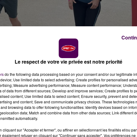
Contin
édit photo : Sweet fm
est de retour cette semaine sur quatre jours. Cette
Le respect de votre vie privée est notre priorité
ns la région, pour promouvoir l’activité physique
. Ce jeudi 23 mai les soignants du CHU de Caen ont ét
de l’hôpital.
ers
do the following data processing based on your consent and/or our legitimate int
device; Use limited data to select advertising; Create profiles for personalised adver
vertising; Measure advertising performance; Measure content performance; Unders
ns of data from different sources; Develop and improve services; Create profiles to 
alised content; Use limited data to select content; Ensure security, prevent and detect
ertising and content; Save and communicate privacy choices. These technologies
and browsing data to offer following functionalities: Identify devices based on infor
eolocation data; Match and combine data from other data sources; Link different de
nsmitted automatically.
cliquant sur "Accepter et fermer", ou affiner en sélectionnant les finalités et/ou pa
 également refuser en cliquant sur "Continuer sans accepter". Vos préférences ne 