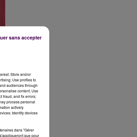
uer sans accepter
é
erest: Store and/or
tising; Use profiles to
tand audiences through
personalise content; Use
 fraud, and fix errors;
 may process personal
mation actively
vices; Identify devices
rtenaires dans "Gérer
s'appliqueront que pour