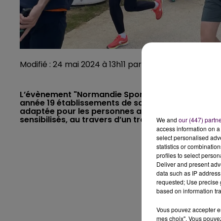
Modifié : 24 mai 2024 à 13h11 par Alizée Lanzarini/ cr
L’évènement "Normandie Sporte contre le cancer" 
année 19 établissements de santé y participent da
adaptée pour les personnes atteintes d’un cancer
sensibilisés, au travers d’un trail urbain sur le site 
We and
our (447) partn
access information on a 
select personalised ad
statistics or combinatio
profiles to select person
Deliver and present adv
data such as IP address 
requested; Use precise g
based on information tra
Vous pouvez accepter en 
mes choix". Vous pouvez