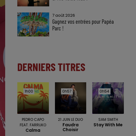
7 août 2026
Gagnez vos entrées pour Papéa
Parc !
DERNIERS TITRES
1h00
1h00
0h57
0h57
0h54
0h54
PEDRO CAPO
21 JUIN LE DUO
SAM SMITH
Faudra
Stay With Me
FEAT. FARRUKO
Choisir
Calma