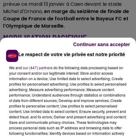
prévue ce mardi 13 janvier à Caen devant le stade
Michel d'Ornano,
en marge du seizième de finale de
Coupe de France de football entre le Bayeux FC et
l'Olympique de Marseille.
MOBILISATION PACIFIQUE
Continuer sans accepter
Le syndicat assure qu'il ne perturbera pas
Le respect de votre vie privée est notre priorité
l'évènement :
"
Notre objectif n’est pas de bloquer le
stade ni les routes aux alentours"
.
Il s'agit plutôt
We and
our (447) partners
do the following data processing based on
d'une
action de sensibilisation
, avec la
présentation
your consent and/or our legitimate interest: Store and/or access
information on a device; Use limited data to select advertising; Create
de produits des fermes locales,
"pour faire entendre
profiles for personalised advertising; Use profiles to select personalised
notre opposition aux accords UE-Mercosur, aux
advertising; Measure advertising performance; Measure content
abattages totaux ainsi que pour dénoncer la
performance; Understand audiences through statistics or combinations
of data from different sources; Develop and improve services; Create
répression à l'encontre des mobilisation syndicales,
profiles to personalise content; Use profiles to select personalised
sociales, agricoles et écologiques !".
content; Use limited data to select content; Ensure security, prevent and
detect fraud, and fix errors; Deliver and present advertising and content;
Save and communicate privacy choices. These technologies may
process personal data such as IP address and browsing data to offer
following functionalities: Identify devices based on information actively