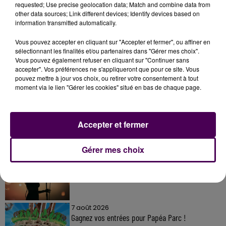
requested; Use precise geolocation data; Match and combine data from
other data sources; Link different devices; Identify devices based on
information transmitted automatically.
Vous pouvez accepter en cliquant sur "Accepter et fermer", ou affiner en
sélectionnant les finalités et/ou partenaires dans "Gérer mes choix".
Vous pouvez également refuser en cliquant sur "Continuer sans
accepter". Vos préférences ne s'appliqueront que pour ce site. Vous
À LA UNE
pouvez mettre à jour vos choix, ou retirer votre consentement à tout
moment via le lien "Gérer les cookies" situé en bas de chaque page.
7 août 2026
Gagnez vos pass pour le V and B Fest' 2026 !
Accepter et fermer
Gérer mes choix
11 juillet 2026
Inscrivez-vous au casting The Voice & The Voice
Kids !
7 août 2026
Gagnez vos entrées pour Papéa Parc !