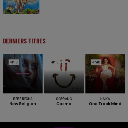
DERNIERS TITRES
4h16
4h16
4h13
4h13
4h10
4h10
BEBE REXHA
SOPRANO
NAIKA
New Religion
Cosmo
One Track Mind