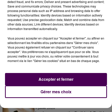
sera
"de longue durée"
.
detect fraud, and fix errors; Deliver and present advertising and content;
Save and communicate privacy choices. These technologies may
process personal data such as IP address and browsing data to offer
following functionalities: Identify devices based on information actively
requested; Use precise geolocation data; Match and combine data from
other data sources; Link different devices; Identify devices based on
information transmitted automatically.
Vous pouvez accepter en cliquant sur "Accepter et fermer", ou affiner en
sélectionnant les finalités et/ou partenaires dans "Gérer mes choix".
Vous pouvez également refuser en cliquant sur "Continuer sans
accepter". Vos préférences ne s'appliqueront que pour ce site. Vous
pouvez mettre à jour vos choix, ou retirer votre consentement à tout
moment via le lien "Gérer les cookies" situé en bas de chaque page.
À LA UNE
Accepter et fermer
31 juillet 2026
Gagnez vos entrées à Terra Botanica !
Gérer mes choix
11 juillet 2026