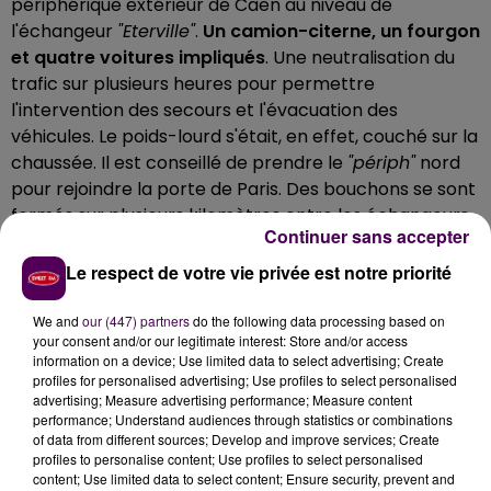
périphérique extérieur de Caen au niveau de
l'échangeur
"Eterville"
.
Un camion-citerne, un fourgon
et quatre voitures impliqués
. Une neutralisation du
trafic sur plusieurs heures pour permettre
l'intervention des secours et l'évacuation des
véhicules. Le poids-lourd s'était, en effet, couché sur la
chaussée. Il est conseillé de prendre le
"périph"
nord
pour rejoindre la porte de Paris. Des bouchons se sont
formés sur plusieurs kilomètres entre les échangeurs
Continuer sans accepter
"Porte de Bretagne"
et
"Eterville"
.
Le respect de votre vie privée est notre priorité
DES BLESSÉS LÉGERS
We and
our (447) partners
do the following data processing based on
Neuf personnes sont concernées par l'accident,
your consent and/or our legitimate interest: Store and/or access
survenu à 11h30 : quatre d'entre elles ont été
information on a device; Use limited data to select advertising; Create
profiles for personalised advertising; Use profiles to select personalised
blessées
,
"légèrement"
selon les pompiers. Dans une
advertising; Measure advertising performance; Measure content
communication aux rédactions à 14h, le Servide
performance; Understand audiences through statistics or combinations
départemental d'incendie et de secours du Calvados
of data from different sources; Develop and improve services; Create
profiles to personalise content; Use profiles to select personalised
indique que l'opération pour tout remettre en ordre
content; Use limited data to select content; Ensure security, prevent and