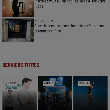
Inscrivez-vous au casting The Voice & The Voice
Kids !
6 août 2026
Deux rixes en trois semaines : le préfet ordonne
la fermeture d'une...
DERNIERS TITRES
0h00
0h00
23h57
23h57
23h54
23h54