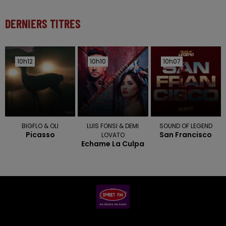
DERNIERS TITRES
10h12
10h12
10h10
10h10
10h07
10h07
BIGFLO & OLI
LUIS FONSI & DEMI
SOUND OF LEGEND
Picasso
San Francisco
LOVATO
Echame La Culpa