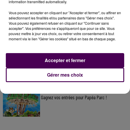
information transmitted automatically.
Vous pouvez accepter en cliquant sur "Accepter et fermer", ou affiner en
À LA UNE
sélectionnant les finalités et/ou partenaires dans "Gérer mes choix".
Vous pouvez également refuser en cliquant sur "Continuer sans
accepter". Vos préférences ne s'appliqueront que pour ce site. Vous
7 août 2026
pouvez mettre à jour vos choix, ou retirer votre consentement à tout
Gagnez vos pass pour le V and B Fest' 2026 !
moment via le lien "Gérer les cookies" situé en bas de chaque page.
Accepter et fermer
11 juillet 2026
Inscrivez-vous au casting The Voice & The Voice
Kids !
Gérer mes choix
7 août 2026
Gagnez vos entrées pour Papéa Parc !