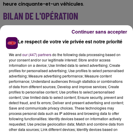
heure cinquante-et-un véhicules
.
BILAN DE L'OPÉRATION
Les forces de l'ordre ont réalisé
vingt-quatre
Continuer sans accepter
dépistages de stupéfiants et d'alcoolémie
, qui ont
Le respect de votre vie privée est notre priorité
donné lieu à
une procédure pour trafic de
stupéfiants
et une amende
forfaitaire délictuelle pour
We and
our (447) partners
do the following data processing based on
détention de stupéfiants. L'opération a également
your consent and/or our legitimate interest: Store and/or access
conduit à une
retenue pour un étranger sous
information on a device; Use limited data to select advertising; Create
profiles for personalised advertising; Use profiles to select personalised
obligation de quitter le territoire français
.
advertising; Measure advertising performance; Measure content
performance; Understand audiences through statistics or combinations
of data from different sources; Develop and improve services; Create
profiles to personalise content; Use profiles to select personalised
content; Use limited data to select content; Ensure security, prevent and
detect fraud, and fix errors; Deliver and present advertising and content;
Save and communicate privacy choices. These technologies may
process personal data such as IP address and browsing data to offer
following functionalities: Identify devices based on information actively
requested; Use precise geolocation data; Match and combine data from
other data sources; Link different devices; Identify devices based on