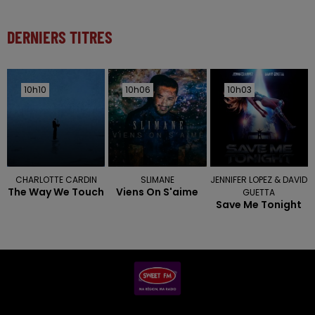
DERNIERS TITRES
10h10
10h10
10h06
10h06
10h03
10h03
CHARLOTTE CARDIN
SLIMANE
JENNIFER LOPEZ & DAVID
The Way We Touch
Viens On S'aime
GUETTA
Save Me Tonight