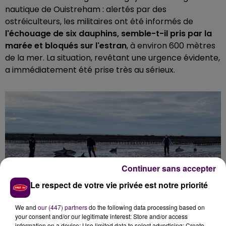
nautique de Ouistreham : alertés par des
ostréiculteurs, les militaires ont été informés de
l'échouage de six dauphins, semble-t-il pris par la
marée et bloqués sur l'estran
, à environ 600 mètres
de la mer. La situation, revêtant une urgence évidente,
a immédiatement été prise très au sérieux.
Continuer sans accepter
Le respect de votre vie privée est notre priorité
We and
our (447) partners
do the following data processing based on
your consent and/or our legitimate interest: Store and/or access
information on a device; Use limited data to select advertising; Create