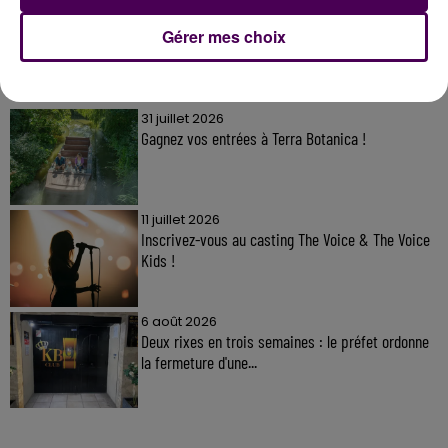
Gérer mes choix
À LA UNE
31 juillet 2026
Gagnez vos entrées à Terra Botanica !
11 juillet 2026
Inscrivez-vous au casting The Voice & The Voice
Kids !
6 août 2026
Deux rixes en trois semaines : le préfet ordonne
la fermeture d'une...