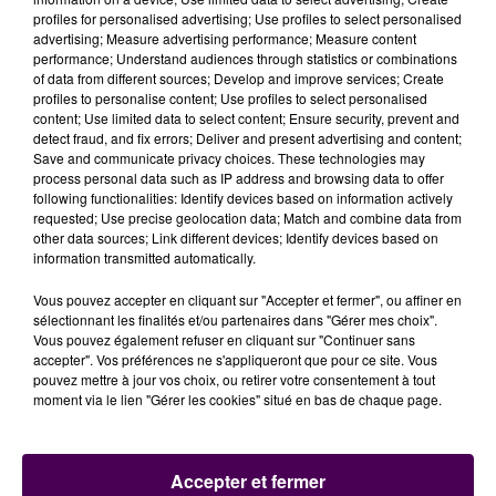
profiles for personalised advertising; Use profiles to select personalised
REMISE À L'EAU POUR CINQ ANIMAUX
advertising; Measure advertising performance; Measure content
performance; Understand audiences through statistics or combinations
of data from different sources; Develop and improve services; Create
Si, à l'arrivée des gendarmes, l'un des mammifères
profiles to personalise content; Use profiles to select personalised
était déjà décédé, les choses se sont mieux terminées
content; Use limited data to select content; Ensure security, prevent and
detect fraud, and fix errors; Deliver and present advertising and content;
pour le reste de la bande :
"Avec l'aide d'un
Save and communicate privacy choices. These technologies may
ostréiculteur,
les gendarmes ont réussi à embarquer
process personal data such as IP address and browsing data to offer
les cinq autres dauphins sur la remorque d'un
following functionalities: Identify devices based on information actively
requested; Use precise geolocation data; Match and combine data from
tracteur
et une fois remis à l'eau, les rescapés ont pu
other data sources; Link different devices; Identify devices based on
repartir, non sans témoigner, à leur manière, leur
information transmitted automatically.
gratitude à leurs sauveteurs"
indique le groupement
départemental du Calvados.
Vous pouvez accepter en cliquant sur "Accepter et fermer", ou affiner en
sélectionnant les finalités et/ou partenaires dans "Gérer mes choix".
Vous pouvez également refuser en cliquant sur "Continuer sans
accepter". Vos préférences ne s'appliqueront que pour ce site. Vous
pouvez mettre à jour vos choix, ou retirer votre consentement à tout
moment via le lien "Gérer les cookies" situé en bas de chaque page.
Accepter et fermer