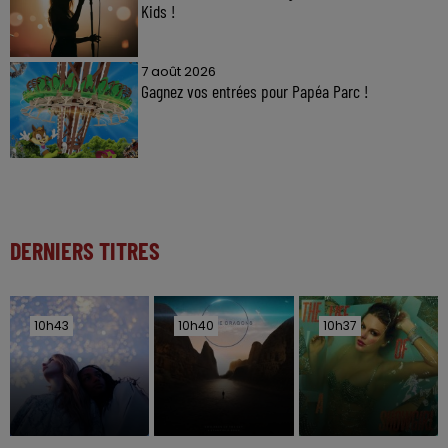
Kids !
7 août 2026
Gagnez vos entrées pour Papéa Parc !
DERNIERS TITRES
10h43
10h43
10h40
10h40
10h37
10h37