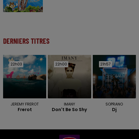
DERNIERS TITRES
22h03
22h03
22h00
22h00
21h57
21h57
JEREMY FREROT
IMANY
SOPRANO
Frerot
Don't Be So Shy
Dj