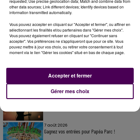
requested; Use precise geolocation data; Match and combine data from
other data sources; Link different devices; Identify devices based on
information transmitted automatically.
Vous pouvez accepter en cliquant sur "Accepter et fermer", ou affiner en
sélectionnant les finalités et/ou partenaires dans "Gérer mes choix".
Vous pouvez également refuser en cliquant sur "Continuer sans
accepter". Vos préférences ne s'appliqueront que pour ce site. Vous
À LA UNE
pouvez mettre à jour vos choix, ou retirer votre consentement à tout
moment via le lien "Gérer les cookies" situé en bas de chaque page.
7 août 2026
Gagnez vos pass pour le V and B Fest' 2026 !
Accepter et fermer
Gérer mes choix
11 juillet 2026
Inscrivez-vous au casting The Voice & The Voice
Kids !
7 août 2026
Gagnez vos entrées pour Papéa Parc !