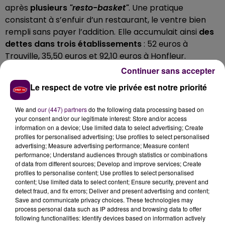
après
plusieurs
"resto-basket"
. Une pratique
consistant à s’enfuir d’un restaurant, le ventre bien
rempli sans payer l’addition.
Elle accumulait ainsi
des
dettes dans trois établissements
: 52 euros à
Trouville, 35,50 euros et 92,10 euros à Honfleur.
Continuer sans accepter
ELLE INSULTE LES POLICIERS LORS DE
Le respect de votre vie privée est notre priorité
L'INTERPELLATION
We and
our (447) partners
do the following data processing based on
Sur ses réseaux sociaux, la Police nationale du
your consent and/or our legitimate interest: Store and/or access
Calvados relate que lors de son interpellation, la
information on a device; Use limited data to select advertising; Create
profiles for personalised advertising; Use profiles to select personalised
sexagénaire, originaire de New York, s'est autorisée à
advertising; Measure advertising performance; Measure content
insulter les agents.
Elle a écopé de quatre mois de
performance; Understand audiences through statistics or combinations
prison avec sursis et
"devra indemniser la policière
of data from different sources; Develop and improve services; Create
profiles to personalise content; Use profiles to select personalised
offensée"
précise-t-on.
content; Use limited data to select content; Ensure security, prevent and
detect fraud, and fix errors; Deliver and present advertising and content;
Save and communicate privacy choices. These technologies may
process personal data such as IP address and browsing data to offer
following functionalities: Identify devices based on information actively