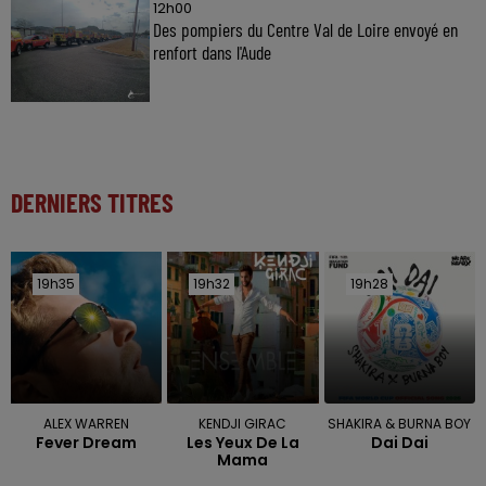
12h00
Des pompiers du Centre Val de Loire envoyé en
renfort dans l'Aude
DERNIERS TITRES
19h35
19h35
19h32
19h32
19h28
19h28
ALEX WARREN
KENDJI GIRAC
SHAKIRA & BURNA BOY
Fever Dream
Les Yeux De La
Dai Dai
Mama