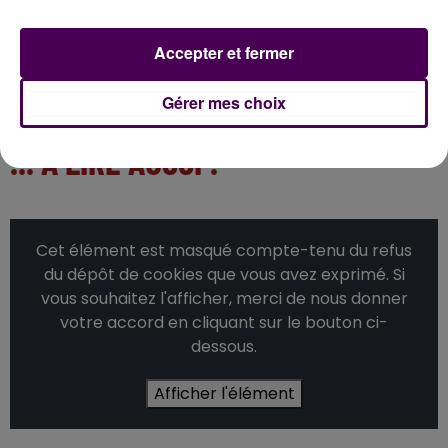
Bourges : 40,2°
Le Mans : 40,6°
Angers : 41°
Accepter et fermer
Châteauroux : 41,1°
Poitiers : 41,5°
Gérer mes choix
... A LIRE AUSSI :
Cet élément est masqué compte-tenu du refus
du dépôt de cookies que vous avez exprimé. Si
vous souhaitez l'afficher, merci de nous donner
votre accord en cliquant sur le bouton ci-
dessous.
Afficher l'élément