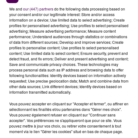
vous souhaitez l'afficher, merci de nous donner
votre accord en cliquant sur le bouton ci-
We and
our (447) partners
do the following data processing based on
your consent and/or our legitimate interest: Store and/or access
dessous.
information on a device; Use limited data to select advertising; Create
profiles for personalised advertising; Use profiles to select personalised
Afficher l'élément
advertising; Measure advertising performance; Measure content
performance; Understand audiences through statistics or combinations
of data from different sources; Develop and improve services; Create
profiles to personalise content; Use profiles to select personalised
TEMPÉRATURES MAXIMALES ATTEINTES CE LUNDI
content; Use limited data to select content; Ensure security, prevent and
22 JUIN :
detect fraud, and fix errors; Deliver and present advertising and content;
Save and communicate privacy choices. These technologies may
process personal data such as IP address and browsing data to offer
Caen : 35,1°
following functionalities: Identify devices based on information actively
Rouen : 35,5°
requested; Use precise geolocation data; Match and combine data from
other data sources; Link different devices; Identify devices based on
Evreux : 36,6°
information transmitted automatically.
Chartres : 38,3°
Orléans : 38,4°
Vous pouvez accepter en cliquant sur "Accepter et fermer", ou affiner en
Alençon : 38,8°
sélectionnant les finalités et/ou partenaires dans "Gérer mes choix".
Vous pouvez également refuser en cliquant sur "Continuer sans
Tours : 39,8°
accepter". Vos préférences ne s'appliqueront que pour ce site. Vous
Blois : 39,8°
pouvez mettre à jour vos choix, ou retirer votre consentement à tout
Laval : 39,9°
moment via le lien "Gérer les cookies" situé en bas de chaque page.