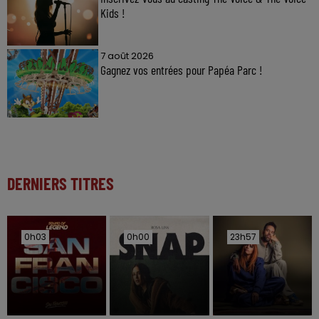
Kids !
7 août 2026
Gagnez vos entrées pour Papéa Parc !
DERNIERS TITRES
0h03
0h03
0h00
0h00
23h57
23h57