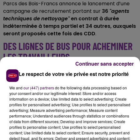
Parcs des Bois-Francs annonce le lancement d’une
campagne de recrutement portant sur
36
"agents
techniques de nettoyage"
en contrat à durée
indéterminée à temps partiel et 34 autres, auxquels
seront proposés cette fois des CDD
.
DES LIGNES DE BUS POUR ACHEMINER
LES TRAVAILLEURS
Continuer sans accepter
Pour les personnes non véhiculées, des lignes de bus
Le respect de votre vie privée est notre priorité
gratuites assurent le transport au départ de L’Aigle,
Verneuil-sur-Avre, Evreux, Damville, Breteuil et
We and
our (447) partners
do the following data processing based on
Mortagne-au-Perche mais aussi les communes de Rai,
your consent and/or our legitimate interest: Store and/or access
information on a device; Use limited data to select advertising; Create
Aube, Rugles, Bourth, Tourouvre, La Verrerie, La
profiles for personalised advertising; Use profiles to select personalised
Ventrouze, Randonnai, Normandel ou Saint-Maurice-
advertising; Measure advertising performance; Measure content
les-Charencay. Et, à
compter de ce 31 janvier 2022,
performance; Understand audiences through statistics or combinations
of data from different sources; Develop and improve services; Create
une ligne desservira Dreux, Saint-Remy-sur-Avre et
profiles to personalise content; Use profiles to select personalised
Nonancourt
.
content; Use limited data to select content; Ensure security, prevent and
detect fraud, and fix errors; Deliver and present advertising and content;