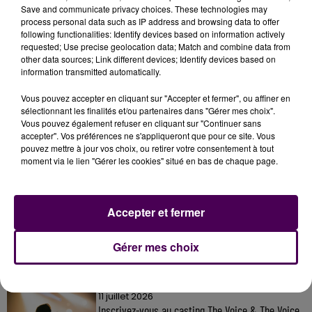
Pour faire acte de candidature, une adresse mail
Save and communicate privacy choices. These technologies may
:
bf.recrutement@groupepvcp.com
!
process personal data such as IP address and browsing data to offer
following functionalities: Identify devices based on information actively
requested; Use precise geolocation data; Match and combine data from
other data sources; Link different devices; Identify devices based on
information transmitted automatically.
Vous pouvez accepter en cliquant sur "Accepter et fermer", ou affiner en
sélectionnant les finalités et/ou partenaires dans "Gérer mes choix".
Vous pouvez également refuser en cliquant sur "Continuer sans
accepter". Vos préférences ne s'appliqueront que pour ce site. Vous
pouvez mettre à jour vos choix, ou retirer votre consentement à tout
moment via le lien "Gérer les cookies" situé en bas de chaque page.
À LA UNE
Accepter et fermer
7 août 2026
Gagnez vos pass pour le V and B Fest' 2026 !
Gérer mes choix
11 juillet 2026
Inscrivez-vous au casting The Voice & The Voice