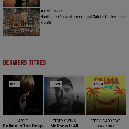
4 août 2026
Honfleur : réouverture du quai Sainte-Catherine le
8 août
DERNIERS TITRES
10h31
10h31
10h28
10h28
10h24
10h24
ADELE
TEDDY SWIMS
PEDRO CAPO FEAT.
Rolling In The Deep
Mr Know It All
FARRUKO