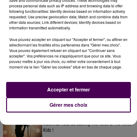
Save and communicate privacy choices. These technologies may
January 3, 2024
process personal data such as IP address and browsing data to offer
following functionalities: Identify devices based on information actively
requested; Use precise geolocation data; Match and combine data from
other data sources; Link different devices; Identify devices based on
information transmitted automatically.
Vous pouvez accepter en cliquant sur "Accepter et fermer", ou affiner en
sélectionnant les finalités et/ou partenaires dans "Gérer mes choix".
Vous pouvez également refuser en cliquant sur "Continuer sans
accepter". Vos préférences ne s'appliqueront que pour ce site. Vous
pouvez mettre à jour vos choix, ou retirer votre consentement à tout
moment via le lien "Gérer les cookies" situé en bas de chaque page.
À LA UNE
31 juillet 2026
Accepter et fermer
Gagnez vos entrées à Terra Botanica !
Gérer mes choix
11 juillet 2026
Inscrivez-vous au casting The Voice & The Voice
Kids !