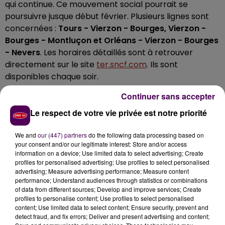
qui continue. Ce mouvement social pourrait se
poursuivre jusque début février. Plusieurs lignes sont
concernées :
Tours - Vierzon - Bourges, Vierzon -
Bourges - Montluçon et Orléans - Vierzon - Bourges
- Nevers
. Les horaires détaillés sont à retrouver
directement sur le site
ter.sncf.com
. Ils sont
disponibles chaque soir.
Continuer sans accepter
⚠ Un mouvement social local va perturber la
Le respect de votre vie privée est notre priorité
circulation de vos trains de la région Centre-Val de
Loire le jeudi 4 janvier sur les axes suivants :
We and
our (447) partners
do the following data processing based on
your consent and/or our legitimate interest: Store and/or access
🔸Tours - Vierzon - Bourges
information on a device; Use limited data to select advertising; Create
profiles for personalised advertising; Use profiles to select personalised
🔸Vierzon - Bourges - Montluçon
advertising; Measure advertising performance; Measure content
🔸Orléans - Vierzon - Bourges - Never
performance; Understand audiences through statistics or combinations
of data from different sources; Develop and improve services; Create
profiles to personalise content; Use profiles to select personalised
1/2
content; Use limited data to select content; Ensure security, prevent and
— Rémi Train Centre Val de Loire (@RemiTrain)
detect fraud, and fix errors; Deliver and present advertising and content;