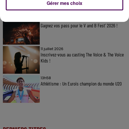
À LA UNE
Gérer mes choix
7 août 2026
Gagnez vos pass pour le V and B Fest' 2026 !
11 juillet 2026
Inscrivez-vous au casting The Voice & The Voice
Kids !
13h58
Athlétisme : Un Eurois champion du monde U20