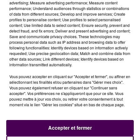
advertising; Measure advertising performance; Measure content
performance; Understand audiences through statistics or combinations
of data from different sources; Develop and improve services; Create
DU BIO ET DES PRODUITS LOCAUX
profiles to personalise content; Use profiles to select personalised
content; Use limited data to select content; Ensure security, prevent and
detect fraud, and fix errors; Deliver and present advertising and content;
Save and communicate privacy choices. These technologies may
Les Fourmis Sarthoises s'approvisionnent auprès de 70
process personal data such as IP address and browsing data to offer
producteurs locaux :
following functionalities: Identify devices based on information actively
requested; Use precise geolocation data; Match and combine data from
other data sources; Link different devices; Identify devices based on
information transmitted automatically.
Vous pouvez accepter en cliquant sur "Accepter et fermer", ou affiner en
sélectionnant les finalités et/ou partenaires dans "Gérer mes choix".
Vous pouvez également refuser en cliquant sur "Continuer sans
accepter". Vos préférences ne s'appliqueront que pour ce site. Vous
pouvez mettre à jour vos choix, ou retirer votre consentement à tout
moment via le lien "Gérer les cookies" situé en bas de chaque page.
Accepter et fermer