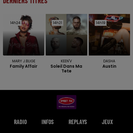
DERNIERS TITRES
14h24
14h24
14h21
14h21
14h19
14h19
MARY J.BLIGE
KEEN'V
DASHA
Family Affair
Soleil Dans Ma
Austin
Tete
RADIO
INFOS
REPLAYS
JEUX