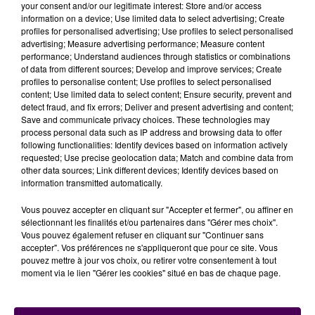
your consent and/or our legitimate interest: Store and/or access
information on a device; Use limited data to select advertising; Create
profiles for personalised advertising; Use profiles to select personalised
advertising; Measure advertising performance; Measure content
performance; Understand audiences through statistics or combinations
of data from different sources; Develop and improve services; Create
profiles to personalise content; Use profiles to select personalised
UNE CINQUANTAINE D'INSCRIPTIONS
content; Use limited data to select content; Ensure security, prevent and
detect fraud, and fix errors; Deliver and present advertising and content;
PAR JOUR
Save and communicate privacy choices. These technologies may
process personal data such as IP address and browsing data to offer
following functionalities: Identify devices based on information actively
requested; Use precise geolocation data; Match and combine data from
Adeline passe 4 à 5 heures de son temps libre à
other data sources; Link different devices; Identify devices based on
participer à des jeux-concours :
information transmitted automatically.
Vous pouvez accepter en cliquant sur "Accepter et fermer", ou affiner en
sélectionnant les finalités et/ou partenaires dans "Gérer mes choix".
Vous pouvez également refuser en cliquant sur "Continuer sans
accepter". Vos préférences ne s'appliqueront que pour ce site. Vous
pouvez mettre à jour vos choix, ou retirer votre consentement à tout
moment via le lien "Gérer les cookies" situé en bas de chaque page.