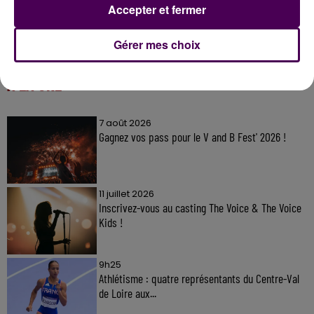
Accepter et fermer
Gérer mes choix
À LA UNE
7 août 2026
Gagnez vos pass pour le V and B Fest' 2026 !
11 juillet 2026
Inscrivez-vous au casting The Voice & The Voice
Kids !
9h25
Athlétisme : quatre représentants du Centre-Val
de Loire aux...