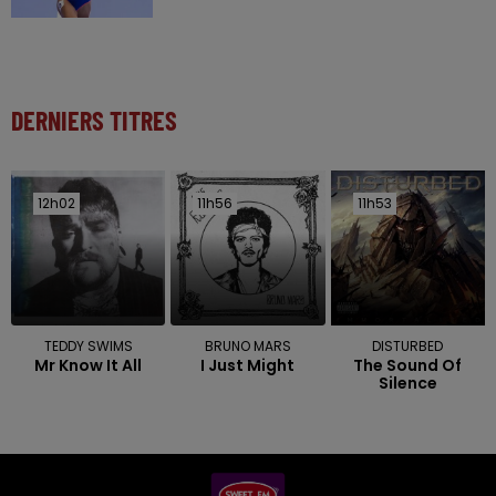
DERNIERS TITRES
12h02
12h02
11h56
11h56
11h53
11h53
TEDDY SWIMS
BRUNO MARS
DISTURBED
Mr Know It All
I Just Might
The Sound Of
Silence