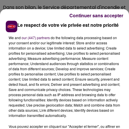
Dans son bilan, le Service départemental d'incendie et
de secours de la Sarthe indique que
les flammes ont
Continuer sans accepter
parcouru
"trois hectares d'orge sur pied"
. Seize
Le respect de votre vie privée est notre priorité
secouristes et cinq engins d'intervention ont été
mobilisés, issus des casernes de Chantenay-Villedieu,
We and
our (447) partners
do the following data processing based on
Vallon-sur-Gée, Brûlon, Parcé et Noyen-sur-Sarthe.
your consent and/or our legitimate interest: Store and/or access
information on a device; Use limited data to select advertising; Create
profiles for personalised advertising; Use profiles to select personalised
advertising; Measure advertising performance; Measure content
performance; Understand audiences through statistics or combinations
of data from different sources; Develop and improve services; Create
profiles to personalise content; Use profiles to select personalised
content; Use limited data to select content; Ensure security, prevent and
detect fraud, and fix errors; Deliver and present advertising and content;
Save and communicate privacy choices. These technologies may
process personal data such as IP address and browsing data to offer
following functionalities: Identify devices based on information actively
requested; Use precise geolocation data; Match and combine data from
À LA UNE
other data sources; Link different devices; Identify devices based on
information transmitted automatically.
Vous pouvez accepter en cliquant sur "Accepter et fermer", ou affiner en
31 juillet 2026