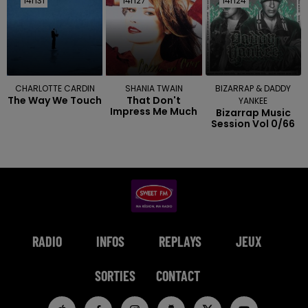
14h31
14h31
14h27
14h27
14h24
14h24
CHARLOTTE CARDIN
SHANIA TWAIN
BIZARRAP & DADDY
The Way We Touch
That Don't
YANKEE
Impress Me Much
Bizarrap Music
Session Vol 0/66
RADIO
INFOS
REPLAYS
JEUX
SORTIES
CONTACT