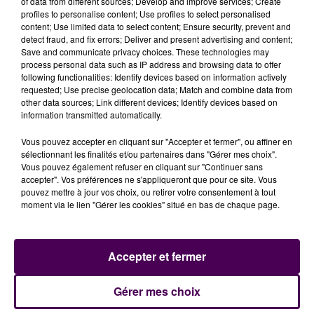
du dépôt de cookies que vous avez exprimé. Si
of data from different sources; Develop and improve services; Create
profiles to personalise content; Use profiles to select personalised
vous souhaitez l'afficher, merci de nous donner
content; Use limited data to select content; Ensure security, prevent and
votre accord en cliquant sur le bouton ci-
detect fraud, and fix errors; Deliver and present advertising and content;
dessous.
Save and communicate privacy choices. These technologies may
process personal data such as IP address and browsing data to offer
following functionalities: Identify devices based on information actively
Afficher l'élément
requested; Use precise geolocation data; Match and combine data from
other data sources; Link different devices; Identify devices based on
information transmitted automatically.
Vous pouvez accepter en cliquant sur "Accepter et fermer", ou affiner en
sélectionnant les finalités et/ou partenaires dans "Gérer mes choix".
Vous pouvez également refuser en cliquant sur "Continuer sans
accepter". Vos préférences ne s'appliqueront que pour ce site. Vous
pouvez mettre à jour vos choix, ou retirer votre consentement à tout
moment via le lien "Gérer les cookies" situé en bas de chaque page.
Accepter et fermer
À LA UNE
Gérer mes choix
7 août 2026