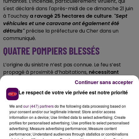
fumantes. L’incendie, particulièrement virulent, qui
s'est déclaré dans l'après-midi de ce dimanche 21 juin
à Touchay
a ravagé 25 hectares de culture
.
"Sept
véhicules et une caravane ont également été
détruits"
précise la préfecture du Cher dans un
communiqué.
QUATRE POMPIERS BLESSÉS
L’origine du sinistre n’est pas connue. Le feu s’est
propagé à proximité d’habitations,
nécessitant
l’évacuation de 44 personnes vers la salle des fêtes
Continuer sans accepter
de la commune
.
Une soixantaine de sapeurs-
Le respect de votre vie privée est notre priorité
pompiers ont été mobilisés : quatre d’entre eux ont
été légèrement blessés au cours de l’intervention, qui
We and
our (447) partners
do the following data processing based on
devait se poursuivre
"toute la nuit"
selon la préfecture.
your consent and/or our legitimate interest: Store and/or access
information on a device; Use limited data to select advertising; Create
profiles for personalised advertising; Use profiles to select personalised
advertising; Measure advertising performance; Measure content
Cet élément est masqué compte-tenu du refus
performance; Understand audiences through statistics or combinations