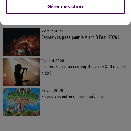
Gérer mes choix
À LA UNE
7 août 2026
Gagnez vos pass pour le V and B Fest' 2026 !
11 juillet 2026
Inscrivez-vous au casting The Voice & The Voice
Kids !
7 août 2026
Gagnez vos entrées pour Papéa Parc !