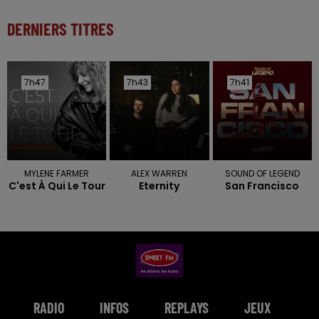
DERNIERS TITRES
7h47
7h47
7h43
7h43
7h41
7h41
MYLENE FARMER
ALEX WARREN
SOUND OF LEGEND
C'est À Qui Le Tour
Eternity
San Francisco
RADIO
INFOS
REPLAYS
JEUX