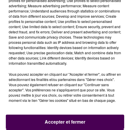
profiles for personalised advertising; Use profiles to select personalised
Colas
qui, récupérant une passe de Martin Rossignol,
advertising; Measure advertising performance; Measure content
avait ouvert le score.
performance; Understand audiences through statistics or combinations
of data from different sources; Develop and improve services; Create
REIMS, PUIS LAVAL
profiles to personalise content; Use profiles to select personalised
content; Use limited data to select content; Ensure security, prevent and
detect fraud, and fix errors; Deliver and present advertising and content;
Voilà donc Le Mans FC -provisoirement ?- sur le
Save and communicate privacy choices. These technologies may
podium de la Ligue 2 :
"La promesse d’une fin de
process personal data such as IP address and browsing data to offer
saison passionnante !"
commente le club sur son site
following functionalities: Identify devices based on information actively
requested; Use precise geolocation data; Match and combine data from
web. Prochaines étapes ? En championnat, ce sera
la
other data sources; Link different devices; Identify devices based on
venue des voisins du Stade Lavallois
le 7 février,
information transmitted automatically.
mais avant ça, retour à la
Coupe de France dès ce
Vous pouvez accepter en cliquant sur "Accepter et fermer", ou affiner en
mardi 3 février à Reims
!
sélectionnant les finalités et/ou partenaires dans "Gérer mes choix".
Vous pouvez également refuser en cliquant sur "Continuer sans
accepter". Vos préférences ne s'appliqueront que pour ce site. Vous
pouvez mettre à jour vos choix, ou retirer votre consentement à tout
moment via le lien "Gérer les cookies" situé en bas de chaque page.
Accepter et fermer