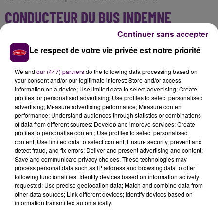
CONDUCTEUR DU BUS INDEMNE
Continuer sans accepter
Le bilan fait état d'une victime
"légèrement blessée"
:
Le respect de votre vie privée est notre priorité
l'automobiliste, une femme de 40 ans
. Le
conducteur de la Setram, lui, est indemne et son
We and
our (447) partners
do the following data processing based on
véhicule était vide tout passager au moment du choc.
your consent and/or our legitimate interest: Store and/or access
Les faits auront mobilisé huit sapeurs-pompiers.
information on a device; Use limited data to select advertising; Create
profiles for personalised advertising; Use profiles to select personalised
advertising; Measure advertising performance; Measure content
performance; Understand audiences through statistics or combinations
of data from different sources; Develop and improve services; Create
profiles to personalise content; Use profiles to select personalised
content; Use limited data to select content; Ensure security, prevent and
detect fraud, and fix errors; Deliver and present advertising and content;
Save and communicate privacy choices. These technologies may
process personal data such as IP address and browsing data to offer
following functionalities: Identify devices based on information actively
requested; Use precise geolocation data; Match and combine data from
other data sources; Link different devices; Identify devices based on
À LA UNE
information transmitted automatically.