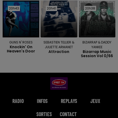
20h43
20h43
20h41
20h41
20h38
20h38
GUNS N' ROSES
SEBASTIEN TELLIER &
BIZARRAP & DADDY
Knockin' On
JULIETTE ARMANET
YANKEE
Heaven's Door
Attraction
Bizarrap Music
Session Vol 0/66
RADIO
INFOS
REPLAYS
JEUX
SORTIES
CONTACT