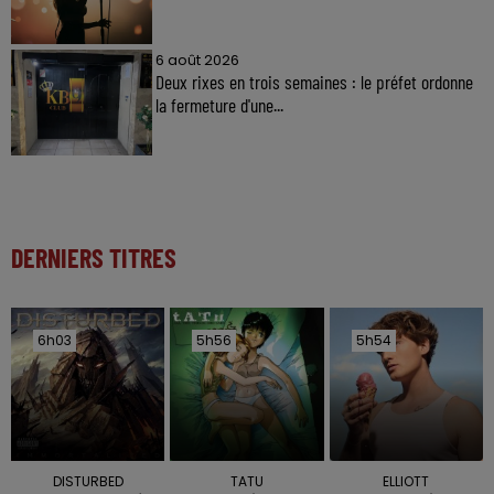
6 août 2026
Deux rixes en trois semaines : le préfet ordonne
la fermeture d'une...
DERNIERS TITRES
6h03
6h03
5h56
5h56
5h54
5h54
DISTURBED
TATU
ELLIOTT