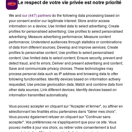
Le respect de votre vie privée est notre priorité
LA BARRE DES 50°C POURRAIT ÊTRE
We and
our (447) partners
do the following data processing based on
your consent and/or our legitimate interest: Store and/or access
ATTEINTE
information on a device; Use limited data to select advertising; Create
profiles for personalised advertising; Use profiles to select personalised
advertising; Measure advertising performance; Measure content
Avec les températures annoncées cette semaine à
performance; Understand audiences through statistics or combinations
Grand-Couronne, il sera impossible de trouver de la
of data from different sources; Develop and improve services; Create
fraîcheur au bord des bassins ou dans l’eau. Selon les
profiles to personalise content; Use profiles to select personalised
content; Use limited data to select content; Ensure security, prevent and
prévisions de Météo-France, le thermomètre pourrait
detect fraud, and fix errors; Deliver and present advertising and content;
grimper jusqu’à 40, voire 41°C, jusqu’au 25 juin à
Save and communicate privacy choices. These technologies may
Grand-Couronne.
La température à l’intérieur de la
process personal data such as IP address and browsing data to offer
following functionalities: Identify devices based on information actively
piscine pourrait donc atteindre les 50°C
.
requested; Use precise geolocation data; Match and combine data from
TOUTES LES ACTIVITÉS SUSPENDUES
other data sources; Link different devices; Identify devices based on
information transmitted automatically.
Pour des raisons évidentes de sécurité et de
Vous pouvez accepter en cliquant sur "Accepter et fermer", ou affiner en
sélectionnant les finalités et/ou partenaires dans "Gérer mes choix".
protection de la santé des usagers, la mairie a décidé
Vous pouvez également refuser en cliquant sur "Continuer sans
de
fermer le centre aquatique jusqu’à ce samedi 27
accepter". Vos préférences ne s'appliqueront que pour ce site. Vous
juin
. Les créneaux réservés à la pratique de la natation
pouvez mettre à jour vos choix, ou retirer votre consentement à tout