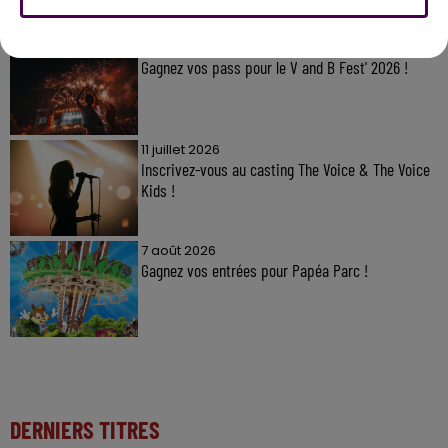
7 août 2026
Gagnez vos pass pour le V and B Fest' 2026 !
11 juillet 2026
Inscrivez-vous au casting The Voice & The Voice
Kids !
7 août 2026
Gagnez vos entrées pour Papéa Parc !
DERNIERS TITRES