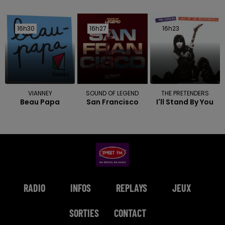
16h30
16h30
16h27
16h27
16h23
16h23
VIANNEY
SOUND OF LEGEND
THE PRETENDERS
Beau Papa
San Francisco
I'll Stand By You
RADIO
INFOS
REPLAYS
JEUX
SORTIES
CONTACT