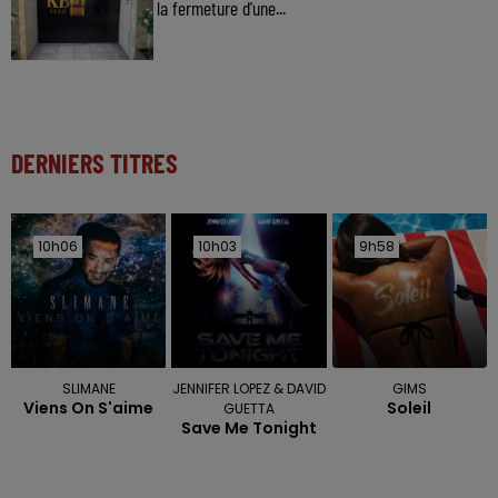
la fermeture d'une...
DERNIERS TITRES
10h06
10h06
10h03
10h03
9h58
9h58
SLIMANE
JENNIFER LOPEZ & DAVID
GIMS
Viens On S'aime
Soleil
GUETTA
Save Me Tonight