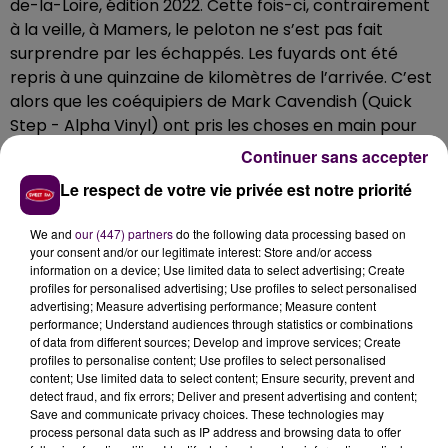
de-la-Loire, édition 2022. Cette fois-ci, contrairement
à la veille, à Mamers, le peloton ne s’est pas fait
surprendre par les échappés. Les fuyards ont été
repris à une quinzaine de kilomètres de l’arrivée. C’est
alors que les coéquipiers de Mark Cavendish (Quick
Step - Alpha Vinyl) ont pris les choses en main pour
accentuer le rythme et assurer un bon placement au
Continuer sans accepter
sprinteur originaire de l’île de Man. Mais le Néerlandais
Le respect de votre vie privée est notre priorité
de 20 ans, Olav Kooij, première année chez les pros, a
ravi la victoire, au nez et à la barbe des cadors. Au
We and
our (447) partners
do the following data processing based on
classement général, pas de changement, le Danois
your consent and/or our legitimate interest: Store and/or access
Mads Pedersen conserve son maillot jaune
. A noter
information on a device; Use limited data to select advertising; Create
profiles for personalised advertising; Use profiles to select personalised
que
le Slovaque Peter Sagan a abandonné l’épreuve
advertising; Measure advertising performance; Measure content
au cours de cette deuxième étape
. Ce jeudi, place à
performance; Understand audiences through statistics or combinations
la troisième étape à Sablé-sur-Sarthe avec 176
of data from different sources; Develop and improve services; Create
profiles to personalise content; Use profiles to select personalised
kilomètres à parcourir.
content; Use limited data to select content; Ensure security, prevent and
detect fraud, and fix errors; Deliver and present advertising and content;
Save and communicate privacy choices. These technologies may
process personal data such as IP address and browsing data to offer