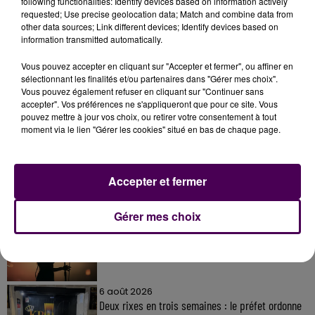
following functionalities: Identify devices based on information actively
requested; Use precise geolocation data; Match and combine data from
other data sources; Link different devices; Identify devices based on
information transmitted automatically.
Vous pouvez accepter en cliquant sur "Accepter et fermer", ou affiner en
sélectionnant les finalités et/ou partenaires dans "Gérer mes choix".
Vous pouvez également refuser en cliquant sur "Continuer sans
accepter". Vos préférences ne s'appliqueront que pour ce site. Vous
À LA UNE
pouvez mettre à jour vos choix, ou retirer votre consentement à tout
moment via le lien "Gérer les cookies" situé en bas de chaque page.
31 juillet 2026
Gagnez vos entrées à Terra Botanica !
Accepter et fermer
Gérer mes choix
11 juillet 2026
Inscrivez-vous au casting The Voice & The Voice
Kids !
6 août 2026
Deux rixes en trois semaines : le préfet ordonne