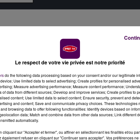
Contin
Le respect de votre vie privée est notre priorité
ers
do the following data processing based on your consent and/or our legitimate int
device; Use limited data to select advertising; Create profiles for personalised adver
vertising; Measure advertising performance; Measure content performance; Unders
ns of data from different sources; Develop and improve services; Create profiles to 
alised content; Use limited data to select content; Ensure security, prevent and detect
ertising and content; Save and communicate privacy choices. These technologies
and browsing data to offer following functionalities: Identify devices based on infor
eolocation data; Match and combine data from other data sources; Link different de
nsmitted automatically.
cliquant sur "Accepter et fermer", ou affiner en sélectionnant les finalités et/ou pa
 également refuser en cliquant sur "Continuer sans accepter". Vos préférences ne 