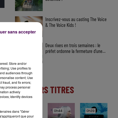
Inscrivez-vous au casting The Voice
& The Voice Kids !
uer sans accepter
Deux rixes en trois semaines : le
préfet ordonne la fermeture d'une...
erest: Store and/or
tising; Use profiles to
tand audiences through
personalise content; Use
 fraud, and fix errors;
DERNIERS TITRES
 may process personal
mation actively
vices; Identify devices
0h47
0h47
0h44
0h44
0h39
0h39
rtenaires dans "Gérer
s'appliqueront que pour