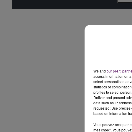
We and
our (447) partn
access information on a 
select personalised ad
statistics or combinatio
profiles to select person
Deliver and present adv
data such as IP address 
requested; Use precise g
based on information tra
Vous pouvez accepter en 
mes choix". Vous pouvez