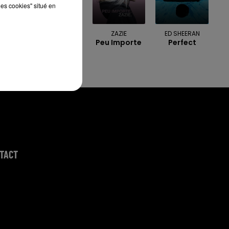
les cookies" situé en
U2
ZAZIE
ED SHEERAN
One
Peu Importe
Perfect
TACT