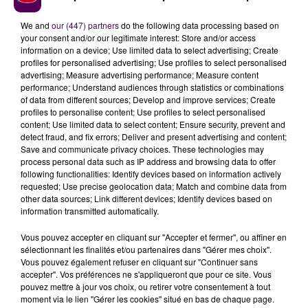
We and
our (447) partners
do the following data processing based on
your consent and/or our legitimate interest: Store and/or access
information on a device; Use limited data to select advertising; Create
profiles for personalised advertising; Use profiles to select personalised
advertising; Measure advertising performance; Measure content
performance; Understand audiences through statistics or combinations
of data from different sources; Develop and improve services; Create
profiles to personalise content; Use profiles to select personalised
content; Use limited data to select content; Ensure security, prevent and
detect fraud, and fix errors; Deliver and present advertising and content;
Save and communicate privacy choices. These technologies may
À LA UNE
process personal data such as IP address and browsing data to offer
following functionalities: Identify devices based on information actively
requested; Use precise geolocation data; Match and combine data from
7 août 2026
other data sources; Link different devices; Identify devices based on
Gagnez vos pass pour le V and B Fest' 2026 !
information transmitted automatically.
Vous pouvez accepter en cliquant sur "Accepter et fermer", ou affiner en
sélectionnant les finalités et/ou partenaires dans "Gérer mes choix".
Vous pouvez également refuser en cliquant sur "Continuer sans
11 juillet 2026
accepter". Vos préférences ne s'appliqueront que pour ce site. Vous
Inscrivez-vous au casting The Voice & The Voice
pouvez mettre à jour vos choix, ou retirer votre consentement à tout
Kids !
moment via le lien "Gérer les cookies" situé en bas de chaque page.