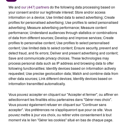
We and
our (447) partners
do the following data processing based on
your consent and/or our legitimate interest: Store and/or access
information on a device; Use limited data to select advertising; Create
profiles for personalised advertising; Use profiles to select personalised
advertising; Measure advertising performance; Measure content
performance; Understand audiences through statistics or combinations
of data from different sources; Develop and improve services; Create
profiles to personalise content; Use profiles to select personalised
content; Use limited data to select content; Ensure security, prevent and
À LA UNE
detect fraud, and fix errors; Deliver and present advertising and content;
Save and communicate privacy choices. These technologies may
process personal data such as IP address and browsing data to offer
following functionalities: Identify devices based on information actively
7 août 2026
requested; Use precise geolocation data; Match and combine data from
Gagnez vos pass pour le V and B Fest' 2026 !
other data sources; Link different devices; Identify devices based on
information transmitted automatically.
Vous pouvez accepter en cliquant sur "Accepter et fermer", ou affiner en
11 juillet 2026
sélectionnant les finalités et/ou partenaires dans "Gérer mes choix".
Inscrivez-vous au casting The Voice & The Voice
Vous pouvez également refuser en cliquant sur "Continuer sans
Kids !
accepter". Vos préférences ne s'appliqueront que pour ce site. Vous
pouvez mettre à jour vos choix, ou retirer votre consentement à tout
moment via le lien "Gérer les cookies" situé en bas de chaque page.
7 août 2026