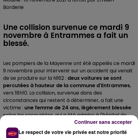
Borderie
Une collision survenue ce mardi 9
novembre à Entrammes a fait un
blessé.
Les pompiers de la Mayenne ont été appelés ce mardi
9 novembre pour intervenir sur un accident qui venait
de se produire sur la N162 :
deux voitures se sont
percutées à hauteur de la commune d'Entrammes
,
vers 18h10. La collision, survenue dans des
circonstances qui restent à déterminer, a fait une
victime :
une femme de 24 ans, légèrement blessée
selon les secouristes, qui a été admise à l'hôpital de
Continuer sans accepter
Château-Gontier.
Le respect de votre vie privée est notre priorité