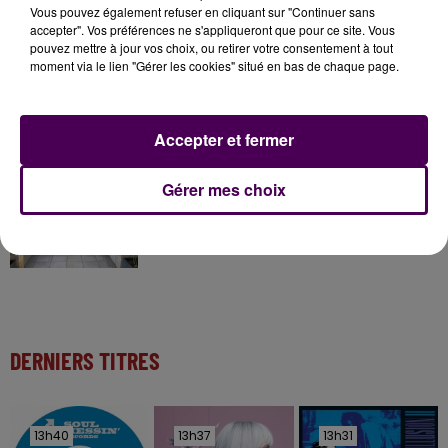
Vous pouvez également refuser en cliquant sur "Continuer sans
accepter". Vos préférences ne s'appliqueront que pour ce site. Vous
pouvez mettre à jour vos choix, ou retirer votre consentement à tout
moment via le lien "Gérer les cookies" situé en bas de chaque page.
11 juillet 2026
Inscrivez-vous au casting The Voice & The Voice
Kids !
Accepter et fermer
12h02
Gérer mes choix
Deux rixes en trois semaines : le préfet ordonne
la fermeture d'une...
DERNIERS TITRES
13h40
13h40
13h37
13h37
13h31
13h31