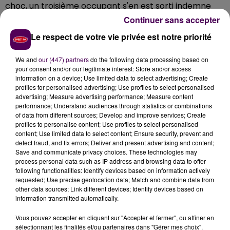
choc, un troisième occupant s'en est sorti indemne
pour sa part. Une douzaine de secouristes a été
Continuer sans accepter
mobilisée,
la circulation sur cet axe structurant a dû
Le respect de votre vie privée est notre priorité
être réduite à une seule voie
le temps d'effectuer les
constatations d'usage et l'évacuation des véhicules
We and
our (447) partners
do the following data processing based on
concernés.
your consent and/or our legitimate interest: Store and/or access
information on a device; Use limited data to select advertising; Create
profiles for personalised advertising; Use profiles to select personalised
advertising; Measure advertising performance; Measure content
performance; Understand audiences through statistics or combinations
of data from different sources; Develop and improve services; Create
profiles to personalise content; Use profiles to select personalised
content; Use limited data to select content; Ensure security, prevent and
detect fraud, and fix errors; Deliver and present advertising and content;
Save and communicate privacy choices. These technologies may
process personal data such as IP address and browsing data to offer
following functionalities: Identify devices based on information actively
requested; Use precise geolocation data; Match and combine data from
À LA UNE
other data sources; Link different devices; Identify devices based on
information transmitted automatically.
Vous pouvez accepter en cliquant sur "Accepter et fermer", ou affiner en
31 juillet 2026
sélectionnant les finalités et/ou partenaires dans "Gérer mes choix".
Gagnez vos entrées à Terra Botanica !