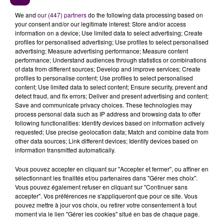
rétabli 200 dans la soirée
. A 21h, les sapeurs-
We and
our (447) partners
do the following data processing based on
pompiers, eux, avaient réalisé
115 interventions sur 34
your consent and/or our legitimate interest: Store and/or access
communes
, pour des locaux inondés, des chutes
information on a device; Use limited data to select advertising; Create
profiles for personalised advertising; Use profiles to select personalised
d’arbres sur la voie publique et
une coulée de boue à
advertising; Measure advertising performance; Measure content
Champsecret
. Une entreprise à Gouffern-en-Auge a
performance; Understand audiences through statistics or combinations
aussi été touchée par les inondations : conséquence,
of data from different sources; Develop and improve services; Create
profiles to personalise content; Use profiles to select personalised
un salarié va être placé en chômage technique pour
content; Use limited data to select content; Ensure security, prevent and
quelques jours. Les axes routiers ont été plutôt
detect fraud, and fix errors; Deliver and present advertising and content;
épargnés, seule
la D26 au Cercueil a été
Save and communicate privacy choices. These technologies may
process personal data such as IP address and browsing data to offer
partiellement inondée
selon la préfecture. Aucun
following functionalities: Identify devices based on information actively
impact sur le réseau autoroutier.
requested; Use precise geolocation data; Match and combine data from
other data sources; Link different devices; Identify devices based on
information transmitted automatically.
... A LIRE AUSSI :
Vous pouvez accepter en cliquant sur "Accepter et fermer", ou affiner en
sélectionnant les finalités et/ou partenaires dans "Gérer mes choix".
Vous pouvez également refuser en cliquant sur "Continuer sans
Dans l'Eure, un orage diluvien
accepter". Vos préférences ne s'appliqueront que pour ce site. Vous
#AlerteMeteo
https://t.co/3F8ivrs1oJ
pouvez mettre à jour vos choix, ou retirer votre consentement à tout
moment via le lien "Gérer les cookies" situé en bas de chaque page.
— Sweet FM (@SweetFmRadio)
July 31, 2024