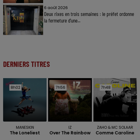
6 août 2026
Deux rixes en trois semaines : le préfet ordonne
la fermeture d'une...
DERNIERS TITRES
8h02
8h02
7h56
7h56
7h48
7h48
MANESKIN
IZ
ZAHO & MC SOLAAR
The Loneliest
Over The Rainbow
Comme Caroline