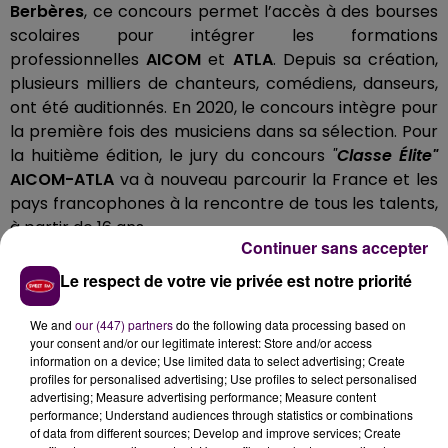
Berbères
,
ce concours permet l’accès à des bourses
scolaires pour intégrer les formations
professionnelles
AICOM
et
ATLA
. Depuis sa création,
plusieurs milliers de chanteurs, comédiens, danseurs,
ont été auditionnés. En 2020, le concours intègre pour
la première fois des musiciens dans sa sélection. Pour
la huitième édition, le jury du concours
"
Classe Élite"
AICOM-ATLA
va à nouveau parcourir la France et les
pays francophones à la rencontre de tous les talents,
à partir de 16 ans.
Continuer sans accepter
Vous êtes chanteur, danseur, comédien ou encore
Le respect de votre vie privée est notre priorité
musicien ? Vous êtes talentueux et passionné ? Vous
êtes travailleur, rigoureux, discipliné et persévérant ?
We and
our (447) partners
do the following data processing based on
Vous rêvez d'intégrer une formation artistique
your consent and/or our legitimate interest: Store and/or access
d'excellence ? Aucun doute,
ces auditions sont faites
information on a device; Use limited data to select advertising; Create
profiles for personalised advertising; Use profiles to select personalised
pour vous !
advertising; Measure advertising performance; Measure content
performance; Understand audiences through statistics or combinations
of data from different sources; Develop and improve services; Create