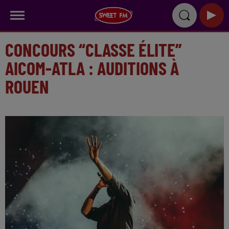
CONCOURS “CLASSE ÉLITE”
AICOM-ATLA : AUDITIONS À
ROUEN