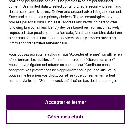
Inscrivez-vous via le site internet de l'AICOM,
profiles to personalise content; Use profiles to select personalised
content; Use limited data to select content; Ensure security, prevent and
cliquez ici !
detect fraud, and fix errors; Deliver and present advertising and content;
Save and communicate privacy choices. These technologies may
Inscrivez-vous sur le site web de l'ATLA,
process personal data such as IP address and browsing data to offer
following functionalities: Identify devices based on information actively
cliquez là !
requested; Use precise geolocation data; Match and combine data from
other data sources; Link different devices; Identify devices based on
information transmitted automatically.
Vous pouvez accepter en cliquant sur "Accepter et fermer", ou affiner en
sélectionnant les finalités et/ou partenaires dans "Gérer mes choix".
Vous pouvez également refuser en cliquant sur "Continuer sans
accepter". Vos préférences ne s'appliqueront que pour ce site. Vous
pouvez mettre à jour vos choix, ou retirer votre consentement à tout
moment via le lien "Gérer les cookies" situé en bas de chaque page.
À LA UNE
Accepter et fermer
31 juillet 2026
Gérer mes choix
Gagnez vos entrées à Terra Botanica !