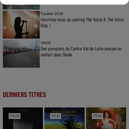
11 juillet 2026
Inscrivez-vous au casting The Voice & The Voice
Kids !
12h00
Des pompiers du Centre Val de Loire envoyé en
renfort dans l'Aude
DERNIERS TITRES
17h23
17h23
17h13
17h13
17h10
17h10