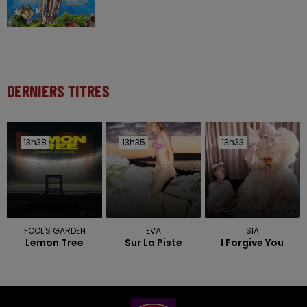
DERNIERS TITRES
13h38
13h38
13h35
13h35
13h33
13h33
FOOL'S GARDEN
EVA
SIA
Lemon Tree
Sur La Piste
I Forgive You