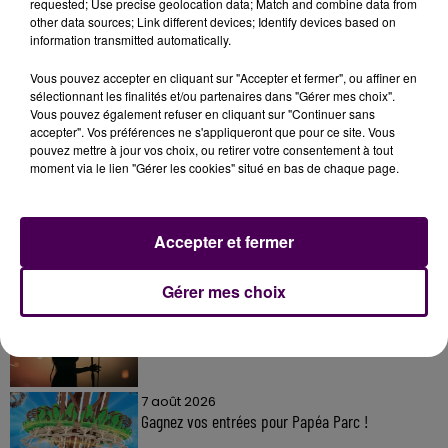
requested; Use precise geolocation data; Match and combine data from
other data sources; Link different devices; Identify devices based on
information transmitted automatically.
Vous pouvez accepter en cliquant sur "Accepter et fermer", ou affiner en
sélectionnant les finalités et/ou partenaires dans "Gérer mes choix".
Vous pouvez également refuser en cliquant sur "Continuer sans
accepter". Vos préférences ne s'appliqueront que pour ce site. Vous
À LA UNE
pouvez mettre à jour vos choix, ou retirer votre consentement à tout
moment via le lien "Gérer les cookies" situé en bas de chaque page.
7 août 2026
Gagnez vos pass pour le V and B Fest' 2026 !
Accepter et fermer
Gérer mes choix
11 juillet 2026
Inscrivez-vous au casting The Voice & The Voice
Kids !
7 août 2026
Gagnez vos entrées pour Papéa Parc !