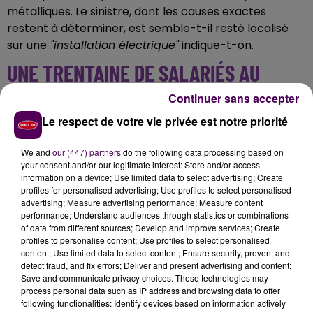
métalliques. Le sinistre, dont les causes exactes
restent à déterminer, est semble-t-il resté localisé
sur une
"installation électrique"
indique-t-on.
UNE TRENTAINE DE SALARIÉS AU
CHÔMAGE TECHNIQUE
Continuer sans accepter
Le respect de votre vie privée est notre priorité
Si les dégâts occasionnés par les flammes sont limités
et qu'aucun blessé n'est à déplorer, il a tout de même
We and
our (447) partners
do the following data processing based on
fallu procéder à l'évacuation de 47 personnes qui se
your consent and/or our legitimate interest: Store and/or access
information on a device; Use limited data to select advertising; Create
trouvaient dans l'entreprise au moment des faits, par
profiles for personalised advertising; Use profiles to select personalised
précaution. Par ailleurs,
33 collaborateurs se
advertising; Measure advertising performance; Measure content
retrouvent, jusqu'à nouvel ordre, au chômage
performance; Understand audiences through statistics or combinations
of data from different sources; Develop and improve services; Create
technique
. Un total de 28 sapeurs-pompiers aura été
profiles to personalise content; Use profiles to select personalised
mobilisé.
content; Use limited data to select content; Ensure security, prevent and
detect fraud, and fix errors; Deliver and present advertising and content;
Save and communicate privacy choices. These technologies may
process personal data such as IP address and browsing data to offer
following functionalities: Identify devices based on information actively